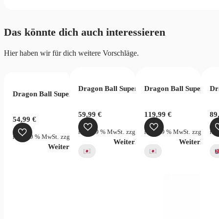
Das könnte dich auch interessieren
Hier haben wir für dich weitere Vorschläge.
Dragon Ball Super Fusion World Blazing A
Dragon Ball Super Fus
Dr
Dragon Ball Super Card Game Fusion World Accessories Set 01 
59,99
€
119,99
€
89
54,99
€
inkl. 19 % MwSt.
zzgl.
Versandkosten
inkl. 19 % MwSt.
zzgl.
Vers
ink
inkl. 19 % MwSt.
zzgl.
Versandkosten
Weiterlesen
Weiterlesen
Weiterlesen