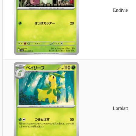
Endivie
Gierspenst
Lorblatt
Sandan