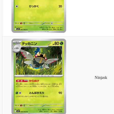
Rabauz
Ninjask
Makuhita