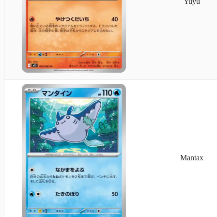
Yuyu
Gliebunkel
Mantax
Toxiquak