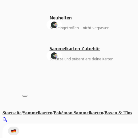
Neuheiten
Neu eingetroffen – nicht verpassen!
Sammelkarten Zubehör
Schütze und präsentiere deine Karten
Startseite
/
Sammelkarten
/
Pokémon Sammelkarten
/
Boxen & Tins
Po
🔍