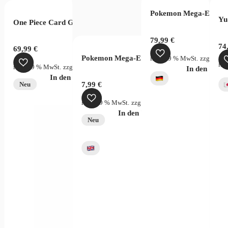
er Card Game – Fusion World Rivals Clash FB06
Pokemon Mega-Entwick
Yu
One Piece Card Game Two Legends OPC08 Display Chinese
79,99
€
74
69,99
€
Pokemon Mega-Evolution Pitch Black Sleev
rsandkosten
inkl. 19 % MwSt.
zzgl.
Vers
ink
inkl. 19 % MwSt.
zzgl.
Versandkosten
verfügbar
In den War
In den Warenkorb
7,99
€
Neu
inkl. 19 % MwSt.
zzgl.
Versandkosten
In den Warenkorb
Neu