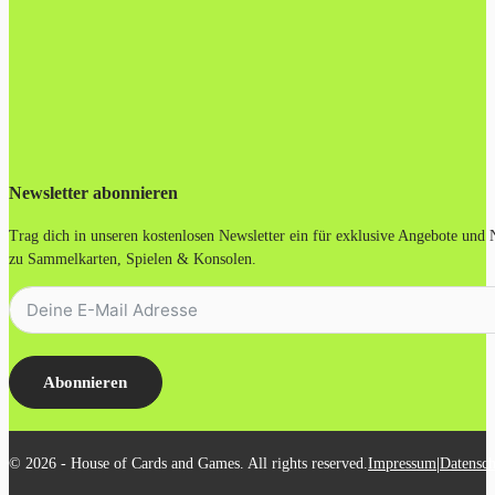
Newsletter abonnieren
Trag dich in unseren kostenlosen Newsletter ein für exklusive Angebote und
zu Sammelkarten, Spielen & Konsolen.
Abonnieren
|
© 2026 - House of Cards and Games. All rights reserved.
Impressum
Datensch