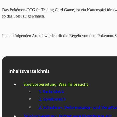
Das Pokémon-TCG (= Trading Card Game) ist ein Kartenspiel für zwei
so das Spiel zu gewinnen.
In dem folgenden Artikel werden dir die Regeln von dem Pokémon-Samm
Inhaltsver­zeichnis
Spielvorbereitung: Was ihr braucht
1. Kartendeck
2. Spielbereich
3. Schadens-, Verbrennungs- und Vergift
Spielvorbereitung: Richtet eure Kampfarena ein!