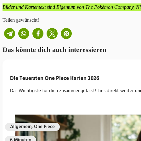
Bilder und Kartentext sind Eigentum von The Pokémon Company, Nin
Teilen gewünscht!
Das könnte dich auch interessieren
Die Teuersten One Piece Karten 2026
Das Wichtigste für dich zusammengefasst! Lies direkt weiter un
Allgemein, One Piece
6 Minuten