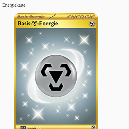
Energiekarte