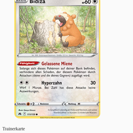
Trainerkarte