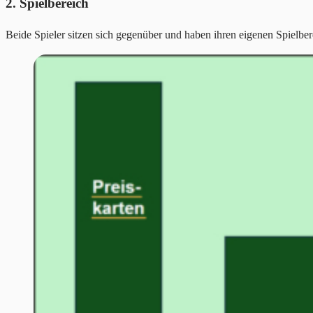
2. Spielbereich
Beide Spieler sitzen sich gegenüber und haben ihren eigenen Spielbe