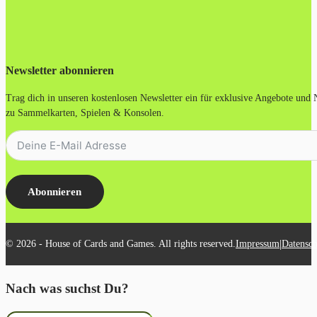
Newsletter abonnieren
Trag dich in unseren kostenlosen Newsletter ein für exklusive Angebote und
zu Sammelkarten, Spielen & Konsolen.
Abonnieren
|
© 2026 - House of Cards and Games. All rights reserved.
Impressum
Datensch
Nach was suchst Du?