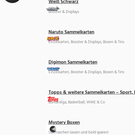
Weiß Schwarz
Booster & Displays
Naruto Sammelkarten
Einzelkarten, Booster & Displays, Boxen & Tins
Digimon Sammelkarten
Einzelkarten, Booster & Displays, Boxen & Tins
Topps & weitere Sammelkarten – Sport,
Bundesliga, Basketball, WWE & Co
Mystery Boxen
Überraschen lassen und Geld sparen!