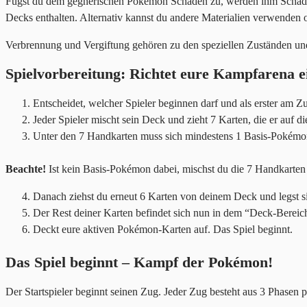
Fügst du dem gegnerischen Pokémon Schaden zu, werden ihm Schad
Decks enthalten. Alternativ kannst du andere Materialien verwenden 
Verbrennung und Vergiftung gehören zu den speziellen Zuständen und w
Spielvorbereitung: Richtet eure Kampfarena e
Entscheidet, welcher Spieler beginnen darf und als erster am Zu
Jeder Spieler mischt sein Deck und zieht 7 Karten, die er auf 
Unter den 7 Handkarten muss sich mindestens 1 Basis-Pokémon 
Beachte!
Ist kein Basis-Pokémon dabei, mischst du die 7 Handkarten
Danach ziehst du erneut 6 Karten von deinem Deck und legst si
Der Rest deiner Karten befindet sich nun in dem “Deck-Bereic
Deckt eure aktiven Pokémon-Karten auf. Das Spiel beginnt.
Das Spiel beginnt – Kampf der Pokémon!
Der Startspieler beginnt seinen Zug. Jeder Zug besteht aus 3 Phasen 