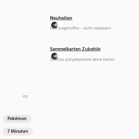
Neuheiten
Neu eingetroffen – nicht verpassen!
Sammelkarten Zubehör
Schütze und präsentiere deine Karten
Pokémon
7 Minuten