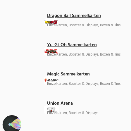
Dragon Ball Sammelkarten
Einzelkarten, Booster & Displays, Boxen & Tins
Yu-Gi-Oh Sammelkarten
Einzelkarten, Booster & Displays, Boxen & Tins
Magic Sammelkarten
Einzelkarten, Booster & Displays, Boxen & Tins
Union Arena
Einzelkarten, Booster & Displays