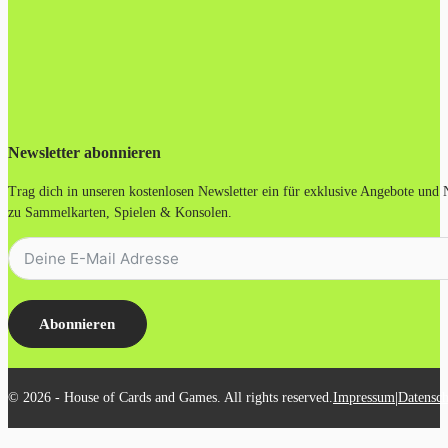
Newsletter abonnieren
Trag dich in unseren kostenlosen Newsletter ein für exklusive Angebote und
zu Sammelkarten, Spielen & Konsolen.
Abonnieren
|
© 2026 - House of Cards and Games. All rights reserved.
Impressum
Datensch