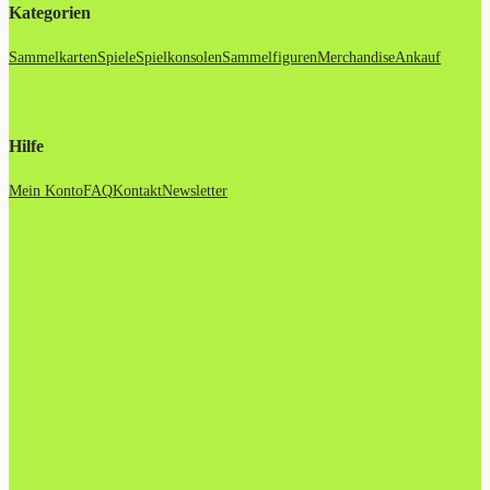
Kategorien
Sammelkarten
Spiele
Spielkonsolen
Sammelfiguren
Merchandise
Ankauf
Hilfe
Mein Konto
FAQ
Kontakt
Newsletter