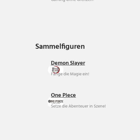
Sammelfiguren
Sammelfiguren
Demon Slayer
Fange die Magie ein!
One Piece
Setze die Abenteuer in Szene!
Über uns
Ankauf