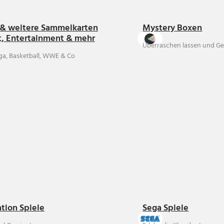
& weitere Sammelkarten
Mystery Boxen
t, Entertainment & mehr
Überraschen lassen und Ge
ga, Basketball, WWE & Co
ation Spiele
Sega Spiele