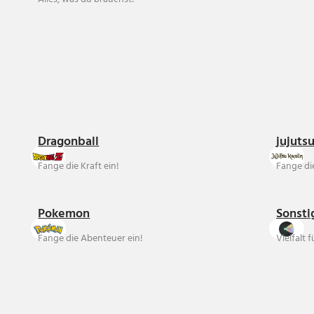
Dragonball
jujuts
Fange die Kraft ein!
Fange die
Pokemon
Sonsti
Fange die Abenteuer ein!
Vielfalt 