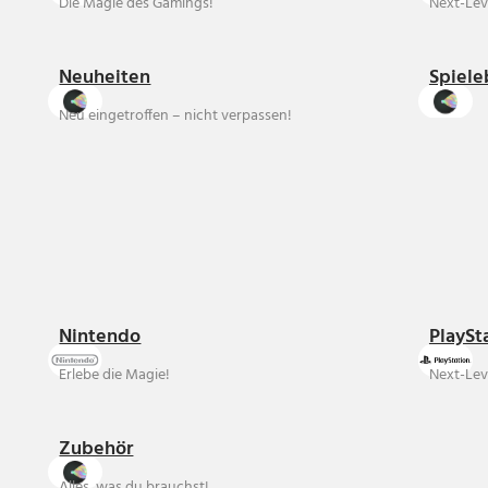
Die Magie des Gamings!
Next-Lev
Neuheiten
Spiele
Neu eingetroffen – nicht verpassen!
Nintendo
PlaySt
Erlebe die Magie!
Next-Lev
Zubehör
Alles, was du brauchst!