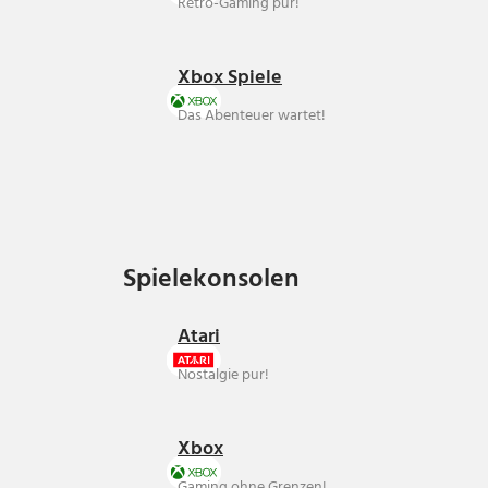
Retro-Gaming pur!
Xbox Spiele
Das Abenteuer wartet!
Spielekonsolen
Spielekonsolen
Atari
Nostalgie pur!
Xbox
Gaming ohne Grenzen!