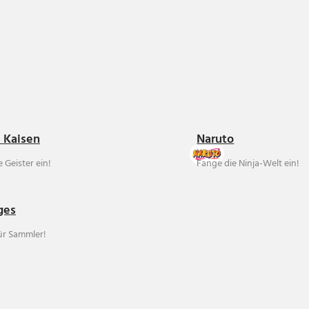
u Kaisen
Naruto
 Geister ein!
Fange die Ninja-Welt ein!
ges
für Sammler!