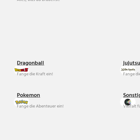
Dragonball
jujuts
Fange die Kraft ein!
Fange die
Pokemon
Sonsti
Fange die Abenteuer ein!
Vielfalt 