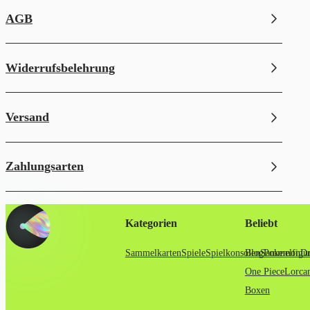
AGB
Widerrufsbelehrung
Versand
Zahlungsarten
Kategorien
Beliebt
Sammelkarten
Spiele
Spielkonsolen
Blog
Sammelfigu
Pokemon
Dr
One Piece
Lorca
Boxen