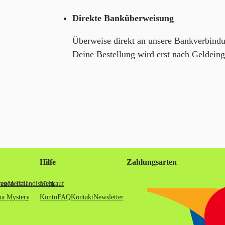
Direkte Banküberweisung
Überweise direkt an unsere Bankverbind
Deine Bestellung wird erst nach Geldein
Hilfe
Zahlungsarten
ren
agon Ball
Merchandise
Mein
Ankauf
na
Mystery
Konto
FAQ
Kontakt
Newsletter