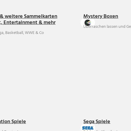
& weitere Sammelkarten
Mystery Boxen
t, Entertainment & mehr
Überraschen lassen und Ge
ga, Basketball, WWE & Co
ation Spiele
Sega Spiele