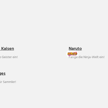
u Kaisen
Naruto
 Geister ein!
Fange die Ninja-Welt ein!
ges
für Sammler!