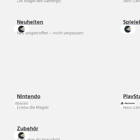
Die Magie des Gamings!
Next-Lev
Neuheiten
Spiele
Neu eingetroffen – nicht verpassen!
Nintendo
PlaySt
Erlebe die Magie!
Next-Lev
Zubehör
Alles, was du brauchst!