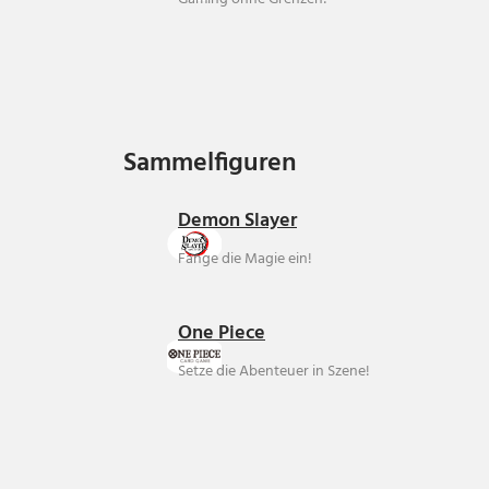
Sammelfiguren
Sammelfiguren
Demon Slayer
Fange die Magie ein!
One Piece
Setze die Abenteuer in Szene!
Über uns
Ankauf