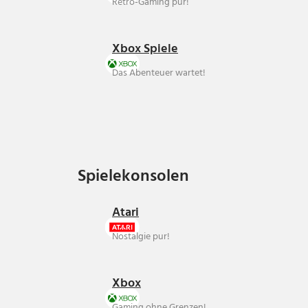
Retro-Gaming pur!
Xbox Spiele
Das Abenteuer wartet!
Spielekonsolen
Spielekonsolen
Atari
Nostalgie pur!
Xbox
Gaming ohne Grenzen!