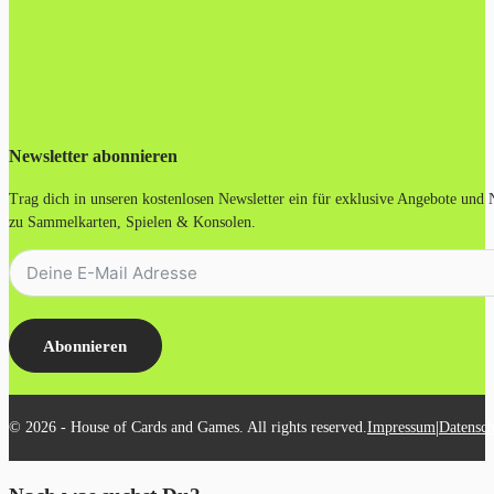
Newsletter abonnieren
Trag dich in unseren kostenlosen Newsletter ein für exklusive Angebote und
zu Sammelkarten, Spielen & Konsolen.
Abonnieren
|
© 2026 - House of Cards and Games. All rights reserved.
Impressum
Datensch