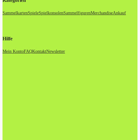
Kategorien
Sammelkarten
Spiele
Spielkonsolen
Sammelfiguren
Merchandise
Ankauf
Hilfe
Mein Konto
FAQ
Kontakt
Newsletter