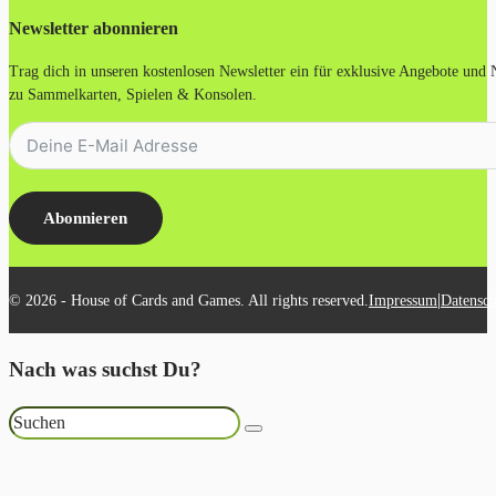
Newsletter abonnieren
Trag dich in unseren kostenlosen Newsletter ein für exklusive Angebote und
zu Sammelkarten, Spielen & Konsolen.
Abonnieren
|
© 2026 - House of Cards and Games. All rights reserved.
Impressum
Datensch
Nach was suchst Du?
Suchen