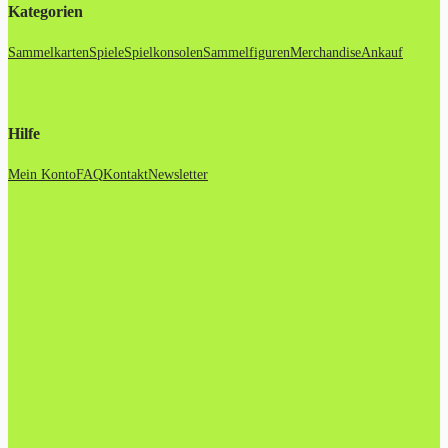
Kategorien
Sammelkarten
Spiele
Spielkonsolen
Sammelfiguren
Merchandise
Ankauf
Hilfe
Mein Konto
FAQ
Kontakt
Newsletter