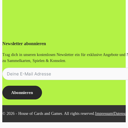
Newsletter abonnieren
Trag dich in unseren kostenlosen Newsletter ein für exklusive Angebote und
zu Sammelkarten, Spielen & Konsolen.
Abonnieren
|
© 2026 - House of Cards and Games. All rights reserved.
Impressum
Datensch