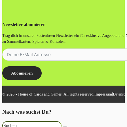
Newsletter abonnieren
Trag dich in unseren kostenlosen Newsletter ein für exklusive Angebote und
zu Sammelkarten, Spielen & Konsolen.
Abonnieren
|
© 2026 - House of Cards and Games. All rights reserved.
Impressum
Datensch
Nach was suchst Du?
Suchen