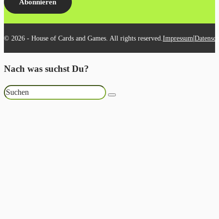
Abonnieren
|
© 2026 - House of Cards and Games. All rights reserved.
Impressum
Datensch
Nach was suchst Du?
Suchen