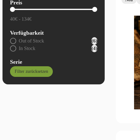
Preis
Allgemein - Preis
40€ - 134€
Verfügbarkeit
Allgemein - Verfügbarkeit
Out of Stock
(6)
In Stock
(4)
Serie
Filter zurücksetzen