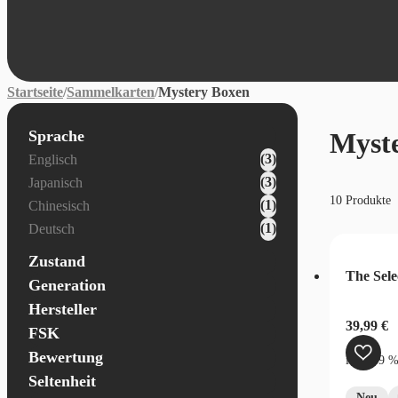
Startseite
/
Sammelkarten
/
Mystery Boxen
Sprache
Myste
Karten - Sprache
(3)
Englisch
(3)
Japanisch
10 Produkte
(1)
Chinesisch
(1)
Deutsch
Zustand
The Sele
Generation
Hersteller
39,99
€
FSK
Bewertung
inkl. 19 
Seltenheit
Neu