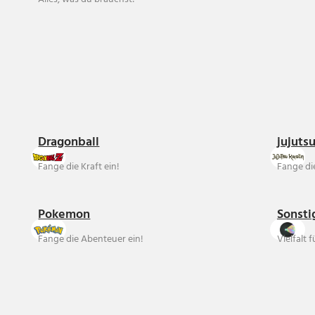
Dragonball
jujuts
Fange die Kraft ein!
Fange die
Pokemon
Sonsti
Fange die Abenteuer ein!
Vielfalt 