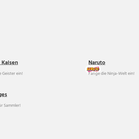
u Kaisen
Naruto
 Geister ein!
Fange die Ninja-Welt ein!
ges
für Sammler!