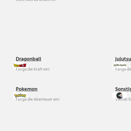
Dragonball
jujuts
Fange die Kraft ein!
Fange die
Pokemon
Sonsti
Fange die Abenteuer ein!
Vielfalt 