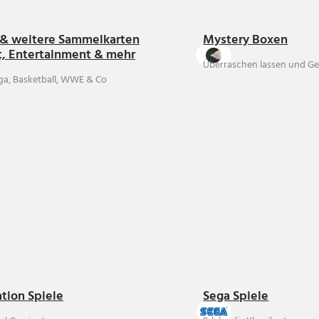
& weitere Sammelkarten
Mystery Boxen
t, Entertainment & mehr
Überraschen lassen und Ge
ga, Basketball, WWE & Co
ation Spiele
Sega Spiele