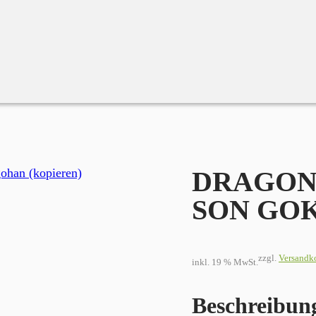
ia SON GOKU
DRAGON 
SON GO
zzgl.
Versandk
inkl. 19 % MwSt.
Beschreibun