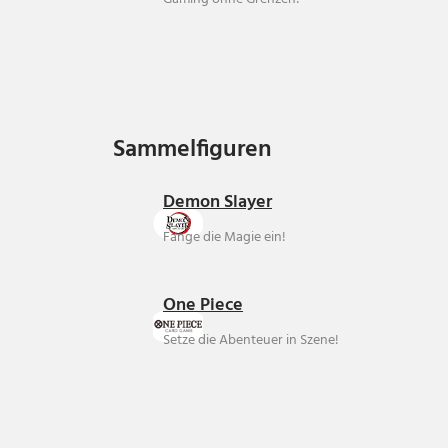
Sammelfiguren
Sammelfiguren
Demon Slayer
Fange die Magie ein!
One Piece
Setze die Abenteuer in Szene!
Über uns
Ankauf