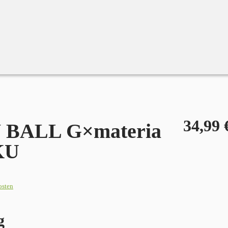
34,99
BALL G×materia
KU
osten
g