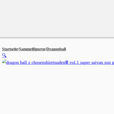
Merchandise
Sales %
Blog
Startseite
/
Sammelfiguren
/
Dragonball
DRAGON BALL G×mater
🔍