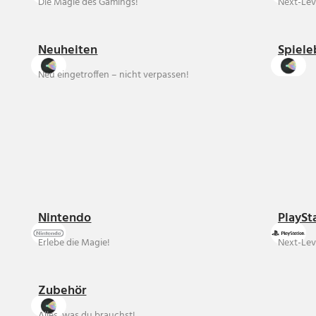
Die Magie des Gamings!
Next-Lev
Neuheiten
Spiele
Neu eingetroffen – nicht verpassen!
Nintendo
PlaySt
Erlebe die Magie!
Next-Lev
Zubehör
Alles, was du brauchst!