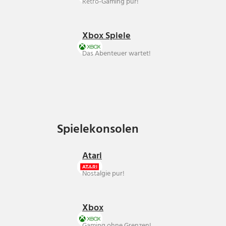
Retro-Gaming pur!
Xbox Spiele
Das Abenteuer wartet!
Spielekonsolen
Spielekonsolen
Atari
Nostalgie pur!
Xbox
Gaming ohne Grenzen!