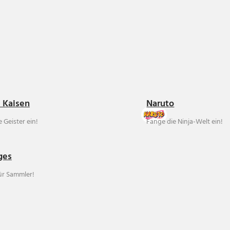
u Kaisen
Naruto
 Geister ein!
Fange die Ninja-Welt ein!
ges
für Sammler!