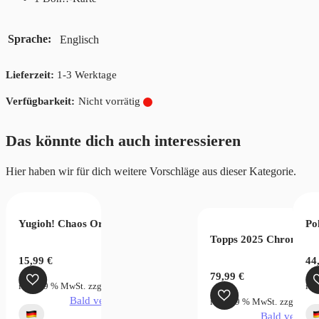
Sprache
Englisch
Lieferzeit:
1-3 Werktage
Nicht vorrätig
Das könnte dich auch interessieren
Hier haben wir für dich weitere Vorschläge aus dieser Kategorie.
er Card Game – Fusion World Rivals Clash FB06
Yugioh! Chaos Origins 3 Booster Pack Tuckbox
Po
Topps 2025 Chrome Ma
15,99
€
44
79,99
€
rsandkosten
inkl. 19 % MwSt.
zzgl.
Versandkosten
ink
verfügbar
Bald verfügbar
inkl. 19 % MwSt.
zzgl.
Vers
Bald verfügb