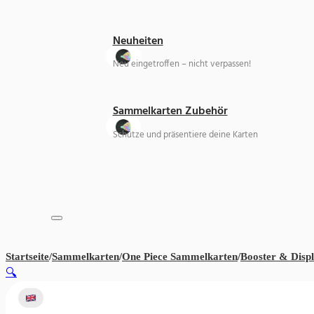
Neuheiten
Neu eingetroffen – nicht verpassen!
Sammelkarten Zubehör
Schütze und präsentiere deine Karten
Startseite
/
Sammelkarten
/
One Piece Sammelkarten
/
Booster & Disp
🔍