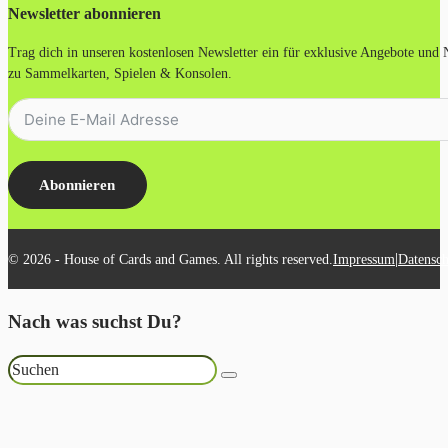
Newsletter abonnieren
Trag dich in unseren kostenlosen Newsletter ein für exklusive Angebote und
zu Sammelkarten, Spielen & Konsolen.
Abonnieren
|
© 2026 - House of Cards and Games. All rights reserved.
Impressum
Datensch
Nach was suchst Du?
Suchen