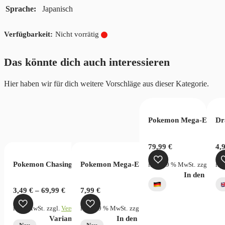
Sprache
Japanisch
Nicht vorrätig
Das könnte dich auch interessieren
Hier haben wir für dich weitere Vorschläge aus dieser Kategorie.
 Game Memorial Collection EB01 (JP)
Pokemon Mega-Entwick
Dr
€
79,99
€
4,
Pokemon Chasing Glory Together Chinese
Pokemon Mega-Evolution Pitch Black Sleev
rsandkosten
inkl. 19 % MwSt.
zzgl.
Vers
ink
verfügbar
In den War
ky Stream
3,49
€
–
69,99
€
7,99
€
inkl. MwSt.
zzgl.
Versandkosten
inkl. 19 % MwSt.
zzgl.
Versandkosten
Dieses
Variante wählen
In den Warenkorb