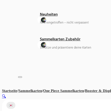
Neuheiten
Neu eingetroffen – nicht verpassen!
Sammelkarten Zubehör
Schütze und präsentiere deine Karten
Startseite
/
Sammelkarten
/
One Piece Sammelkarten
/
Booster & Disp
🔍