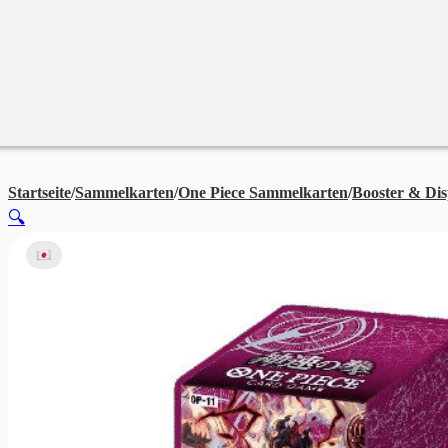
Merchandise
Sales %
Blog
Startseite
/
Sammelkarten
/
One Piece Sammelkarten
/
Booster & Dis
🔍