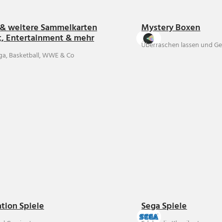
& weitere Sammelkarten
Mystery Boxen
t, Entertainment & mehr
Überraschen lassen und Ge
ga, Basketball, WWE & Co
ation Spiele
Sega Spiele