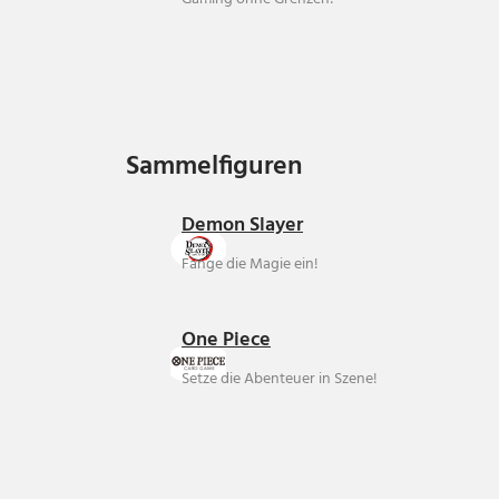
Sammelfiguren
Sammelfiguren
Demon Slayer
Fange die Magie ein!
One Piece
Setze die Abenteuer in Szene!
Über uns
Ankauf