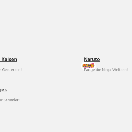
u Kaisen
Naruto
 Geister ein!
Fange die Ninja-Welt ein!
ges
für Sammler!