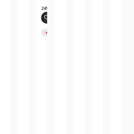
249,99
€
inkl. 19 % MwSt.
zzgl.
Versandkosten
Bald verfügbar