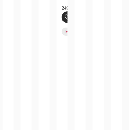
249,99
€
sandkosten
inkl. 19 % MwSt.
zzgl.
Versandkosten
r
Bald verfügbar