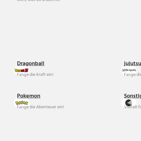
Dragonball
jujuts
Fange die Kraft ein!
Fange die
Pokemon
Sonsti
Fange die Abenteuer ein!
Vielfalt 