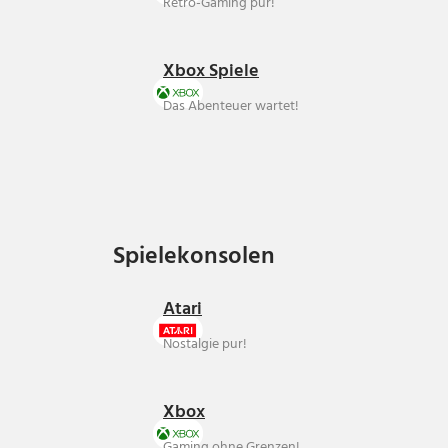
Retro-Gaming pur!
Xbox Spiele
Das Abenteuer wartet!
Spielekonsolen
Spielekonsolen
Atari
Nostalgie pur!
Xbox
Gaming ohne Grenzen!