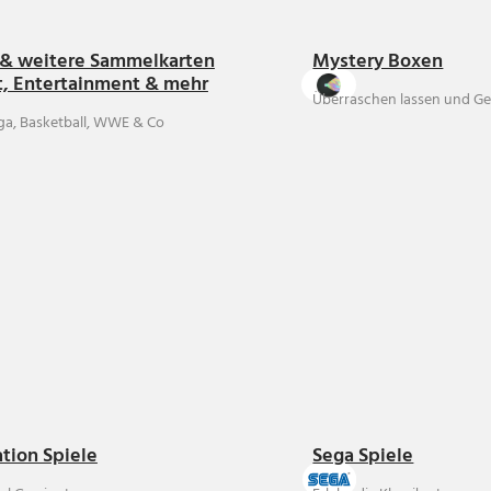
& weitere Sammelkarten
Mystery Boxen
t, Entertainment & mehr
Überraschen lassen und Ge
ga, Basketball, WWE & Co
ation Spiele
Sega Spiele