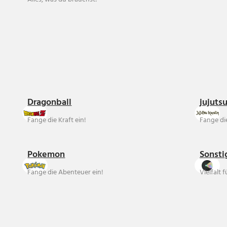
Dragonball
jujuts
Fange die Kraft ein!
Fange die
Pokemon
Sonsti
Fange die Abenteuer ein!
Vielfalt 