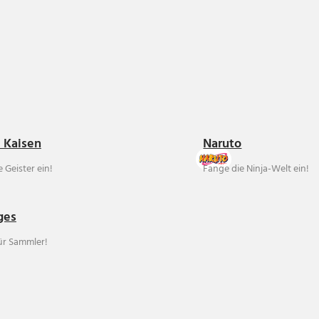
u Kaisen
Naruto
 Geister ein!
Fange die Ninja-Welt ein!
ges
für Sammler!