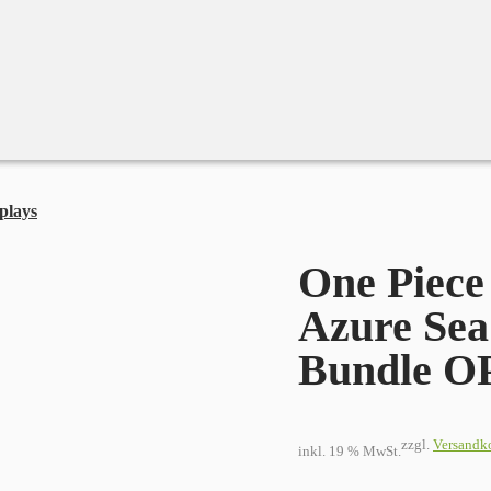
plays
One Piece Card Game The Azure Sea’s Seven Booster Bund
One Piec
Azure Sea
Bundle O
zzgl.
Versandk
inkl. 19 % MwSt.