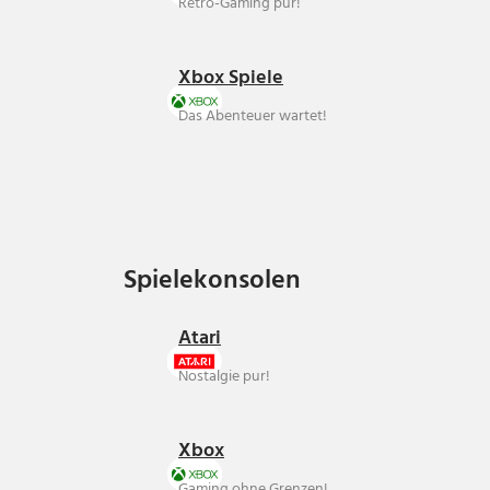
Retro-Gaming pur!
Xbox Spiele
Das Abenteuer wartet!
Spielekonsolen
Spielekonsolen
Atari
Nostalgie pur!
Xbox
Gaming ohne Grenzen!