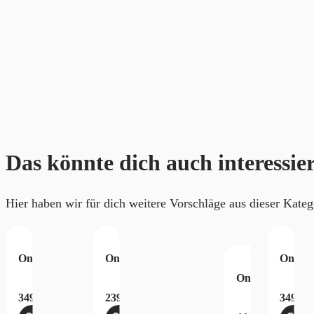
Das könnte dich auch interessie
Hier haben wir für dich weitere Vorschläge aus dieser Kateg
AY 25 Japanese Luffy P-110 2025
 on Kami’s Island Booster Box OP15-EB04
One Piece Premium Card Collection ONE PIECE DAY 25 Japa
One Piece Card Game Adventure on Kami’s
One Pi
iece Card Game Devil Fruit Kollektion Vol.3
One Piece Card 
349,99
€
239,99
€
349,99