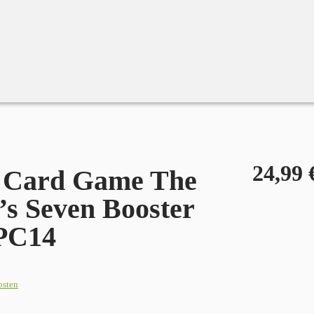
le OPC14
24,99
e Card Game The
’s Seven Booster
PC14
osten