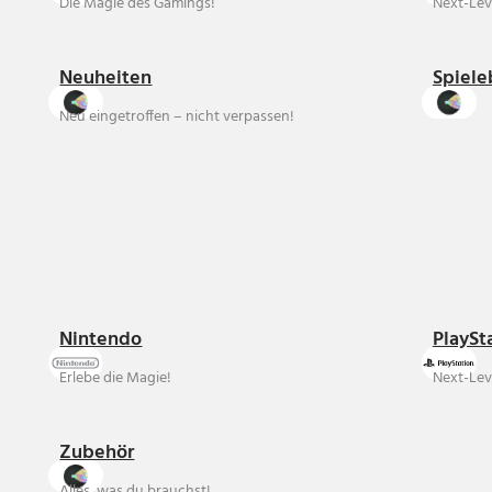
Die Magie des Gamings!
Next-Lev
Neuheiten
Spiele
Neu eingetroffen – nicht verpassen!
Nintendo
PlaySt
Erlebe die Magie!
Next-Lev
Zubehör
Alles, was du brauchst!