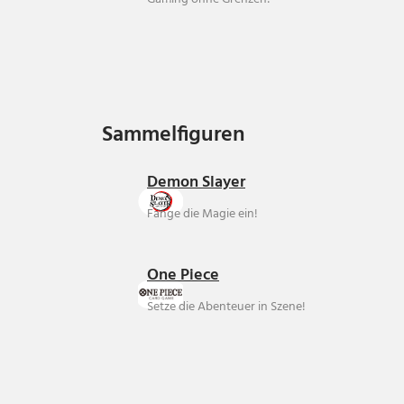
Sammelfiguren
Sammelfiguren
Demon Slayer
Fange die Magie ein!
One Piece
Setze die Abenteuer in Szene!
Über uns
Ankauf