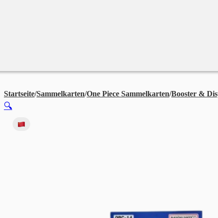
Merchandise
Sales %
Blog
Startseite
/
Sammelkarten
/
One Piece Sammelkarten
/
Booster & Dis
🔍