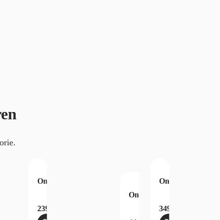
ren
orie.
nese Luffy P-110 2025
 Island Booster Box OP15-EB04
ece Premium Card Collection ONE PIECE DAY 25 Japanese Luff
One Piece Card Game Adventure on Kami’s Island B
One Piece Premiu
Game Devil Fruit Kollektion Vol.3
One Piece Card Game Devil 
€
239,99
€
349,99
€