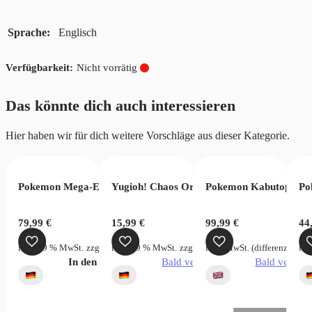
Sprache
Englisch
Nicht vorrätig
Das könnte dich auch interessieren
Hier haben wir für dich weitere Vorschläge aus dieser Kategorie.
 Game Memorial Collection EB01 (JP)
Pokemon Mega-Entwicklung Dunkelnacht Top Trainer Box
Yugioh! Chaos Origins 3 Booster Pack Tuc
Pokemon Kabutops Hol
Po
€
79,99
€
15,99
€
99,99
€
44
rsandkosten
inkl. 19 % MwSt.
zzgl.
Versandkosten
inkl. 19 % MwSt.
zzgl.
Versandkosten
inkl. MwSt. (differenzbeste
ink
verfügbar
In den Warenkorb
Bald verfügbar
Bald verfügb