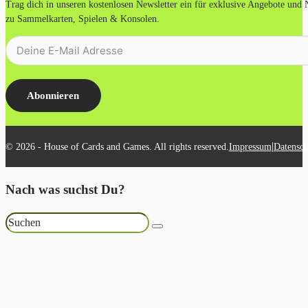
Trag dich in unseren kostenlosen Newsletter ein für exklusive Angebote und
zu Sammelkarten, Spielen & Konsolen.
Abonnieren
|
© 2026 - House of Cards and Games. All rights reserved.
Impressum
Datensch
Nach was suchst Du?
Suchen