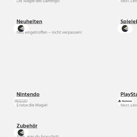
Die Magie des Gamings!
Next-Lev
Neuheiten
Spiele
Neu eingetroffen – nicht verpassen!
Nintendo
PlaySt
Erlebe die Magie!
Next-Lev
Zubehör
Alles, was du brauchst!