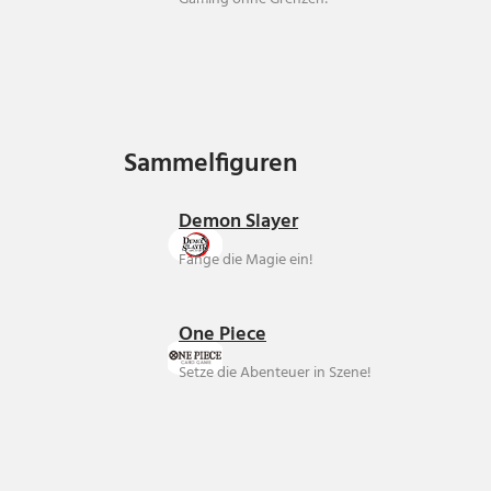
Sammelfiguren
Sammelfiguren
Demon Slayer
Fange die Magie ein!
One Piece
Setze die Abenteuer in Szene!
Über uns
Ankauf