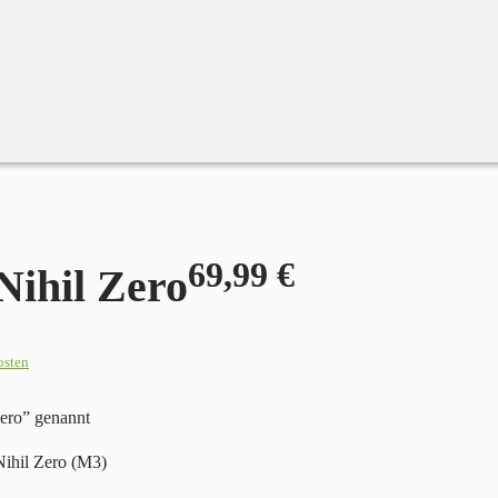
69,99
€
ihil Zero
osten
ero” genannt
ihil Zero (M3)