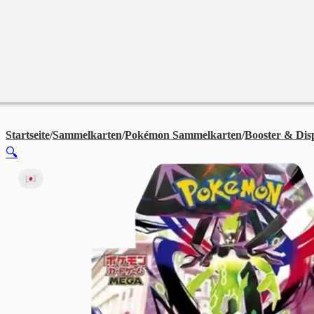
Merchandise
Sales %
Blog
Startseite
/
Sammelkarten
/
Pokémon Sammelkarten
/
Booster & Dis
🔍