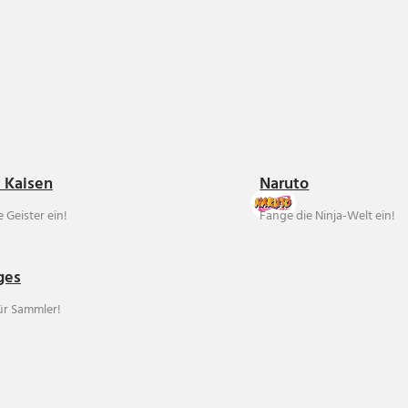
u Kaisen
Naruto
 Geister ein!
Fange die Ninja-Welt ein!
ges
für Sammler!