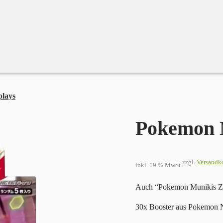
plays
Pokemon Nihil Zero
Pokemon N
zzgl.
Versandk
inkl. 19 % MwSt.
Auch “Pokemon Munikis Z
30x Booster aus Pokemon N