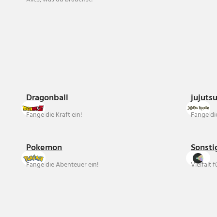
Dragonball
jujuts
Fange die Kraft ein!
Fange die
Pokemon
Sonsti
Fange die Abenteuer ein!
Vielfalt 