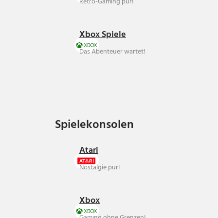
Retro-Gaming pur!
Xbox Spiele
Das Abenteuer wartet!
Spielekonsolen
Spielekonsolen
Atari
Nostalgie pur!
Xbox
Gaming ohne Grenzen!