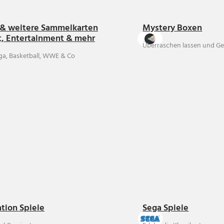
& weitere Sammelkarten
Mystery Boxen
t, Entertainment & mehr
Überraschen lassen und Ge
ga, Basketball, WWE & Co
ation Spiele
Sega Spiele