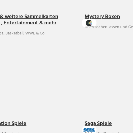
& weitere Sammelkarten
Mystery Boxen
t, Entertainment & mehr
Überraschen lassen und Ge
ga, Basketball, WWE & Co
ation Spiele
Sega Spiele