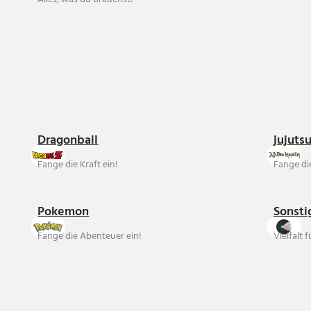
Dragonball
jujuts
Fange die Kraft ein!
Fange die
Pokemon
Sonsti
Fange die Abenteuer ein!
Vielfalt 