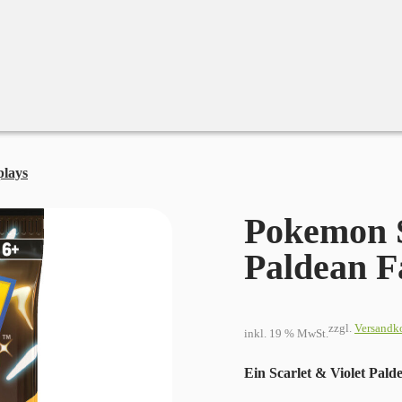
plays
Pokemon Scarlet & Violet Paldean Fates Booster
Pokemon S
Paldean F
zzgl.
Versandk
inkl. 19 % MwSt.
Ein Scarlet & Violet Palde