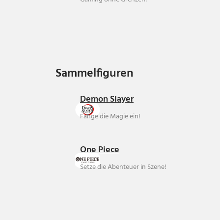
Sammelfiguren
Sammelfiguren
Demon Slayer
Fange die Magie ein!
One Piece
Setze die Abenteuer in Szene!
Über uns
Ankauf