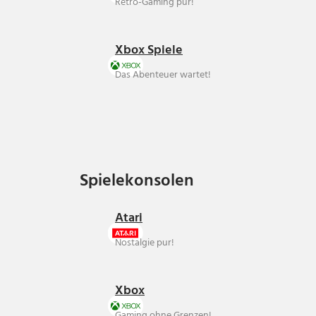
Retro-Gaming pur!
Xbox Spiele
Das Abenteuer wartet!
Spielekonsolen
Spielekonsolen
Atari
Nostalgie pur!
Xbox
Gaming ohne Grenzen!