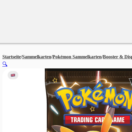
Merchandise
Sales %
Blog
Startseite
/
Sammelkarten
/
Pokémon Sammelkarten
/
Booster & Dis
🔍