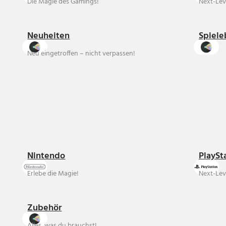
Die Magie des Gamings!
Next-Lev
Neuheiten
Spiele
Neu eingetroffen – nicht verpassen!
Nintendo
PlaySt
Erlebe die Magie!
Next-Lev
Zubehör
Alles, was du brauchst!