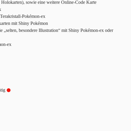
3 Holokarten), sowie eine weitere Online-Code Karte
x
Terakristall-Pokémon-ex
nskarten mit Shiny Pokémon
e „selten, besondere Illustration“ mit Shiny Pokémon-ex oder
mon-ex
tig