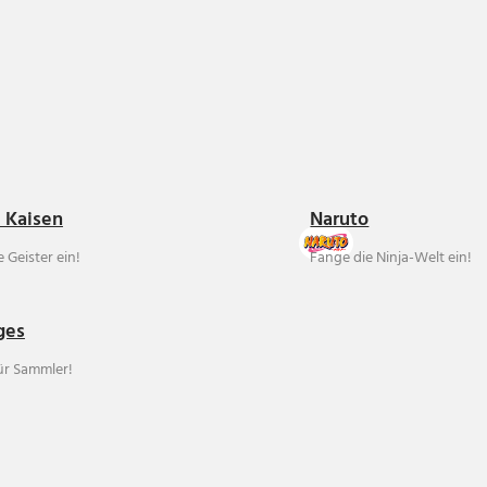
u Kaisen
Naruto
 Geister ein!
Fange die Ninja-Welt ein!
ges
für Sammler!