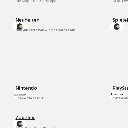
Die Magie des Gamings!
Next-Lev
Neuheiten
Spiele
Neu eingetroffen – nicht verpassen!
Nintendo
PlaySt
Erlebe die Magie!
Next-Lev
Zubehör
Alles, was du brauchst!