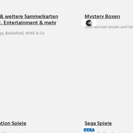
& weitere Sammelkarten
Mystery Boxen
t, Entertainment & mehr
Überraschen lassen und Ge
ga, Basketball, WWE & Co
ation Spiele
Sega Spiele