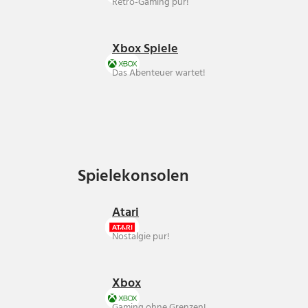
Retro-Gaming pur!
Xbox Spiele
Das Abenteuer wartet!
Spielekonsolen
Spielekonsolen
Atari
Nostalgie pur!
Xbox
Gaming ohne Grenzen!