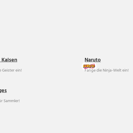
u Kaisen
Naruto
 Geister ein!
Fange die Ninja-Welt ein!
ges
für Sammler!