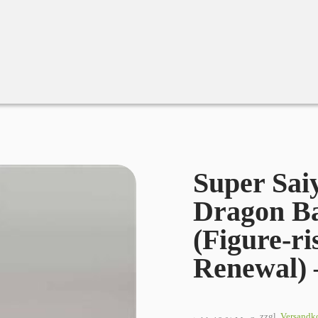
n – Dragon Ball Z – Model Kit (Figure-rise Standard – Renewal) –
Super Sai
Dragon Ba
(Figure-ri
Renewal) 
zzgl.
Versandk