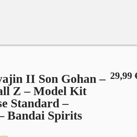
 Bandai Spirits
29,99
yajin II Son Gohan –
ll Z – Model Kit
se Standard –
– Bandai Spirits
osten