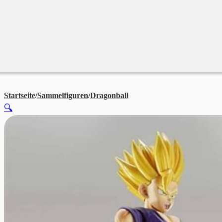
Merchandise
Sales %
Blog
Startseite
/
Sammelfiguren
/
Dragonball
Super Saiyajin II Son Goha
🔍