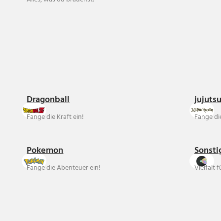
Dragonball
jujuts
Fange die Kraft ein!
Fange die
Pokemon
Sonsti
Fange die Abenteuer ein!
Vielfalt 