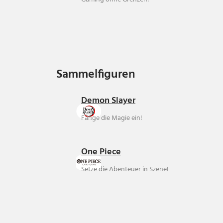
Sammelfiguren
Sammelfiguren
Demon Slayer
Fange die Magie ein!
One Piece
Setze die Abenteuer in Szene!
Über uns
Ankauf