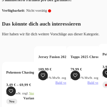
Nicht vorrätig
Das könnte dich auch interessieren
Hier haben wir für dich weitere Vorschläge aus dieser Kategorie.
ection EB01 (JP)
oms of Intrigue OP04 (JP)
Po
Jersey Fusion 2025 Legendary Collection 
Topps 2025 Chrome Ma
3,
109,99
€
79,99
€
Pokemon Chasing Glory Together Chinese
rsandkosten
ink
verfügbar
inkl. 19 % MwSt.
zzgl.
Versandkosten
inkl. 19 % MwSt.
zzgl.
Vers
Bald verfügbar
Bald verfügb
3,49
€
–
69,99
€
inkl. MwSt.
zzgl.
Versandkosten
Dieses
Variante wählen
Neu
Produkt