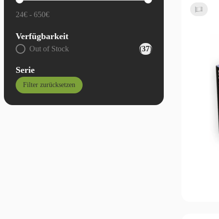
Allgemein - Preis
7
24€ - 650€
Verfügbarkeit
Allgemein - Verfügbarkeit
Out of Stock
(37)
Serie
Filter zurücksetzen