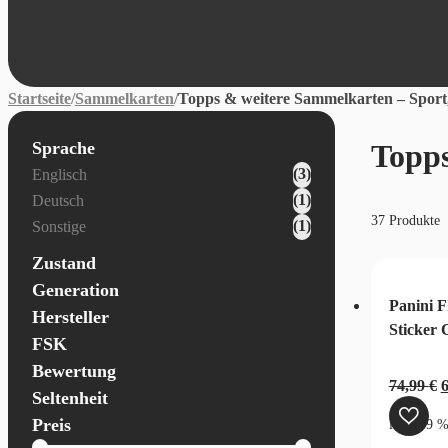
Startseite
/
Sammelkarten
/
Topps & weitere Sammelkarten – Sport
Sprache
Topps
Karten - Sprache
(3)
Englisch
(1)
Deutsch
37 Produkte
(1)
Sonstige
Zustand
Generation
Panini 
Hersteller
Sticker 
FSK
Bewertung
U
74,99
€
Seltenheit
P
Preis
inkl. 19 
w