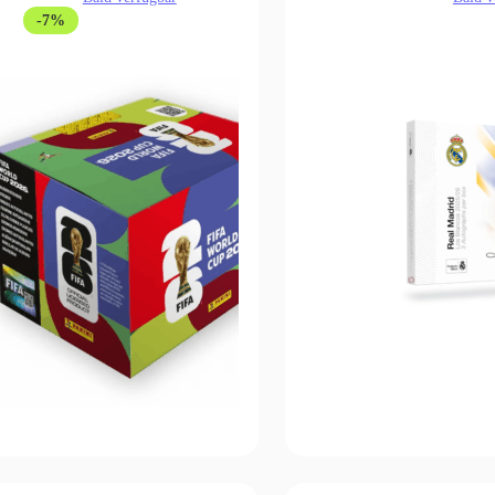
4,99 €
69,99 €.
-7%