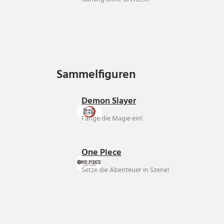
Sammelfiguren
Sammelfiguren
Demon Slayer
Fange die Magie ein!
One Piece
Setze die Abenteuer in Szene!
Über uns
Ankauf