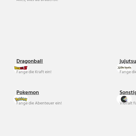
Dragonball
jujuts
Fange die Kraft ein!
Fange die
Pokemon
Sonsti
Fange die Abenteuer ein!
Vielfalt 