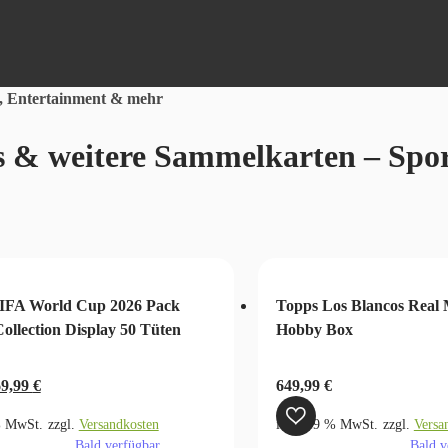
, Entertainment & mehr
 & weitere Sammelkarten – Spo
FIFA World Cup 2026 Pack
Topps Los Blancos Real 
Collection Display 50 Tüten
Hobby Box
rsprünglicher
Aktueller
69,99
€
649,99
€
reis
Preis
% MwSt.
zzgl.
Versandkosten
inkl. 19 % MwSt.
zzgl.
Versa
ar:
ist:
Bald verfügbar
Bald v