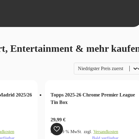
rt, Entertainment & mehr kaufe
Sortierung
Sort content
Madrid 2025/26
Topps 2025-26 Chrome Premier League
Tin Box
29,99
€
ndkosten
inkl. 19 % MwSt.
zzgl.
Versandkosten
erfügbar
Bald verfügbar