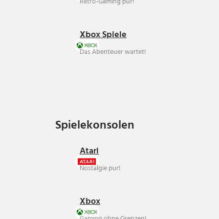
Retro-Gaming pur!
Xbox Spiele
Das Abenteuer wartet!
Spielekonsolen
Spielekonsolen
Atari
Nostalgie pur!
Xbox
Gaming ohne Grenzen!