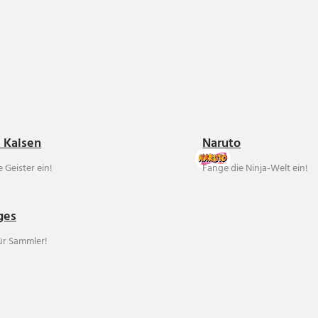
u Kaisen
Naruto
 Geister ein!
Fange die Ninja-Welt ein!
ges
für Sammler!