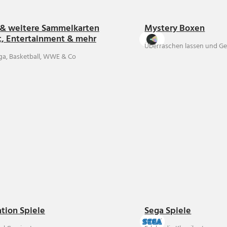
& weitere Sammelkarten
Mystery Boxen
t, Entertainment & mehr
Überraschen lassen und Ge
ga, Basketball, WWE & Co
ation Spiele
Sega Spiele