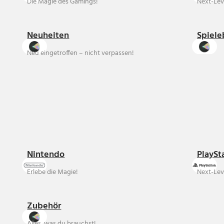
Die Magie des Gamings!
Next-Lev
Neuheiten
Spiele
Neu eingetroffen – nicht verpassen!
Nintendo
PlaySt
Erlebe die Magie!
Next-Lev
Zubehör
Alles, was du brauchst!