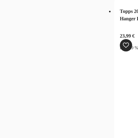
Topps 2
Hanger 
23,99
€
inkl. 19 