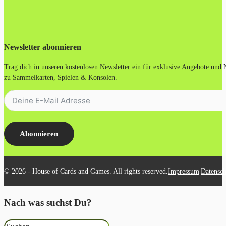
Newsletter abonnieren
Trag dich in unseren kostenlosen Newsletter ein für exklusive Angebote und
zu Sammelkarten, Spielen & Konsolen.
Abonnieren
|
© 2026 - House of Cards and Games. All rights reserved.
Impressum
Datensch
Nach was suchst Du?
Suchen