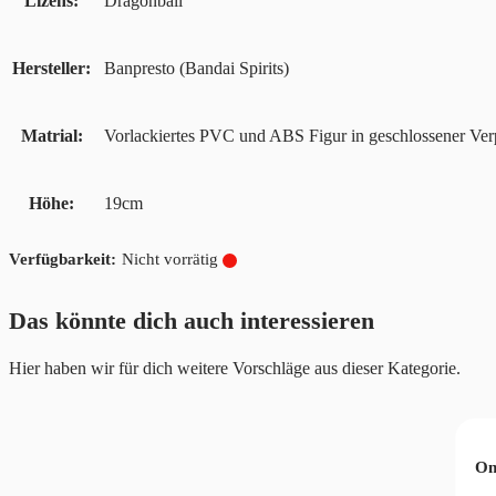
Lizens
Dragonball
Hersteller
Banpresto (Bandai Spirits)
Matrial
Vorlackiertes PVC und ABS Figur in geschlossener Ve
Höhe
19cm
Nicht vorrätig
Das könnte dich auch interessieren
Hier haben wir für dich weitere Vorschläge aus dieser Kategorie.
kuni Sanji-Yukata
On