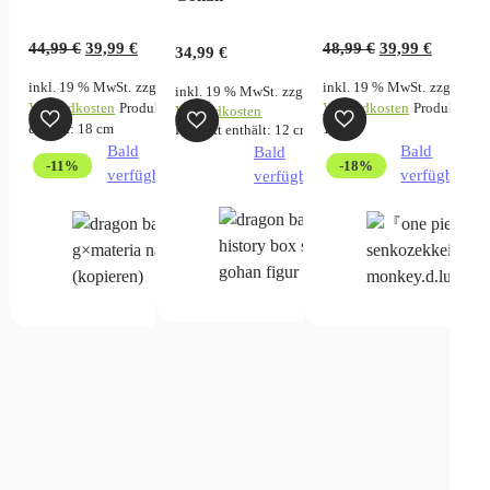
Ursprünglicher
Aktueller
Ursprünglicher
Aktuell
44,99
€
39,99
€
48,99
€
39,99
€
34,99
€
Preis
Preis
Preis
Preis
inkl. 19 % MwSt.
zzgl.
inkl. 19 % MwSt.
zzgl.
inkl. 19 % MwSt.
zzgl.
war:
ist:
war:
ist:
Versandkosten
Produkt
Versandkosten
Produkt enth
Versandkosten
44,99 €
39,99 €.
48,99 €
39,99 €.
enthält: 18
cm
11
cm
Produkt enthält: 12
cm
Bald
Bald
Bald
-11%
-18%
verfügbar
verfügbar
verfügbar