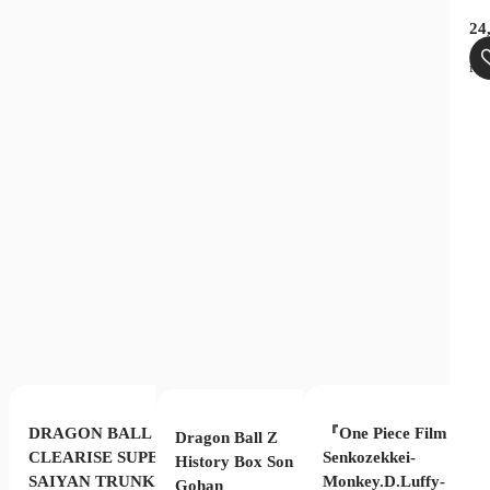
licher
ktueller
24
reis
zgl.
Versandkosten
Produkt enthält: 17
cm
kt enthält: 16
cm
st:
ink
verfügbar
4,99 €.
DRAGON BALL Z
『One Piece Film Red
Dragon Ball Z
CLEARISE SUPER
Senkozekkei-
History Box Son
SAIYAN TRUNKS
Monkey.D.Luffy-
Gohan