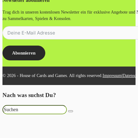
Newsletter abonnieren
Trag dich in unseren kostenlosen Newsletter ein für exklusive Angebote und
zu Sammelkarten, Spielen & Konsolen.
Abonnieren
|
© 2026 - House of Cards and Games. All rights reserved.
Impressum
Datensch
Nach was suchst Du?
Suchen