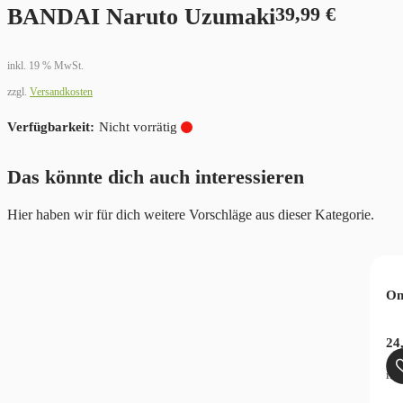
BANDAI Naruto Uzumaki
39,99
€
inkl. 19 % MwSt.
zzgl.
Versandkosten
Nicht vorrätig
Das könnte dich auch interessieren
Hier haben wir für dich weitere Vorschläge aus dieser Kategorie.
kuni Sanji-Yukata
On
licher
ktueller
24
reis
zgl.
Versandkosten
Produkt enthält: 17
cm
st:
ink
verfügbar
4,99 €.
 Nami Statue