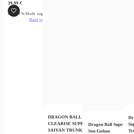
39,99
€
zgl.
Versandkosten
inkl. 19 % MwSt.
Produkt enthält: 16
zzgl.
Versandkosten
cm
verfügbar
Bald verfügbar
Red )
kt enthält: 16
cm
DRAGON BALL Z
Dr
CLEARISE SUPER
Su
Dragon Ball Super
SAIYAN TRUNKS
Tr
Son Gohan