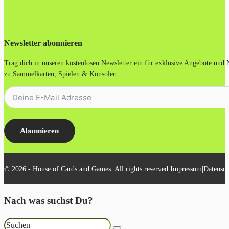
Newsletter abonnieren
Trag dich in unseren kostenlosen Newsletter ein für exklusive Angebote und
zu Sammelkarten, Spielen & Konsolen.
Abonnieren
|
© 2026 - House of Cards and Games. All rights reserved.
Impressum
Datensch
Nach was suchst Du?
Suchen