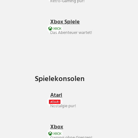
Retro-Gaming pur!
Xbox Spiele
Das Abenteuer wartet!
Spielekonsolen
Spielekonsolen
Atari
Nostalgie pur!
Xbox
Gaming ohne Grenzen!