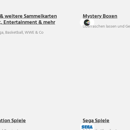
& weitere Sammelkarten
Mystery Boxen
t, Entertainment & mehr
Überraschen lassen und Ge
ga, Basketball, WWE & Co
ation Spiele
Sega Spiele