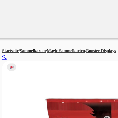
Merchandise
Sales %
Blog
Startseite
/
Sammelkarten
/
Magic Sammelkarten
/
Booster Displays
M
🔍