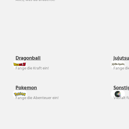
Dragonball
jujuts
Fange die Kraft ein!
Fange die
Pokemon
Sonsti
Fange die Abenteuer ein!
Vielfalt 