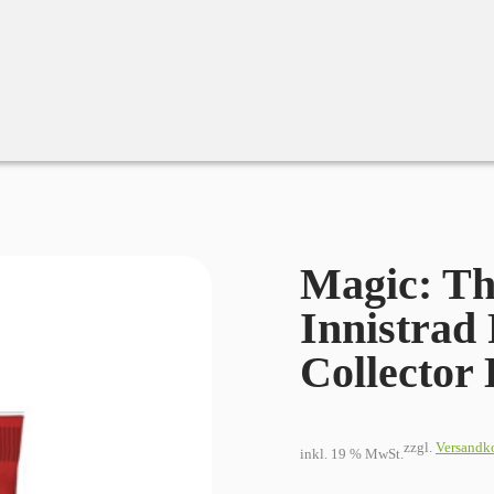
agic: The Gathering Innistrad Remastered Collector Booster (EN
Magic: Th
Innistrad
Collector
zzgl.
Versandk
inkl. 19 % MwSt.