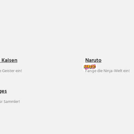
u Kaisen
Naruto
 Geister ein!
Fange die Ninja-Welt ein!
ges
für Sammler!