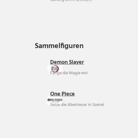
Sammelfiguren
Sammelfiguren
Demon Slayer
Fange die Magie ein!
One Piece
Setze die Abenteuer in Szene!
Über uns
Ankauf