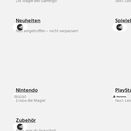
Die Magie des Gamings!
Next-Lev
Neuheiten
Spiele
Neu eingetroffen – nicht verpassen!
Nintendo
PlaySt
Erlebe die Magie!
Next-Lev
Zubehör
Alles, was du brauchst!