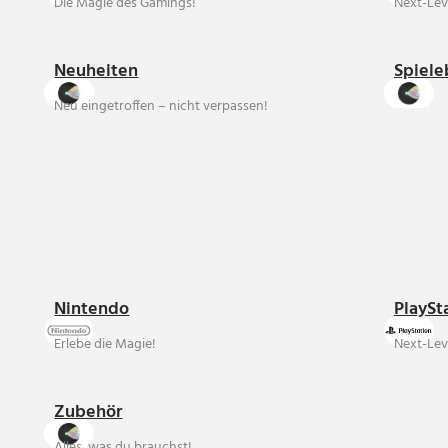
Die Magie des Gamings!
Next-Lev
Neuheiten
Spiele
Neu eingetroffen – nicht verpassen!
Nintendo
PlaySt
Erlebe die Magie!
Next-Lev
Zubehör
Alles, was du brauchst!