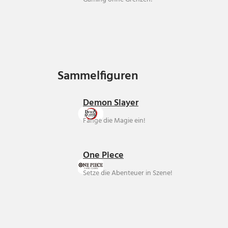
Sammelfiguren
Sammelfiguren
Demon Slayer
Fange die Magie ein!
One Piece
Setze die Abenteuer in Szene!
Über uns
Ankauf