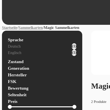
Startseite
/
Sammelkarten
/
Magic Sammelkarten
Sprache
Karten - Sprache
(1)
Deutsch
(1)
Englisch
Zustand
Generation
Hersteller
FSK
Magi
Bewertung
Seltenheit
Preis
2 Produkte
Allgemein - Preis