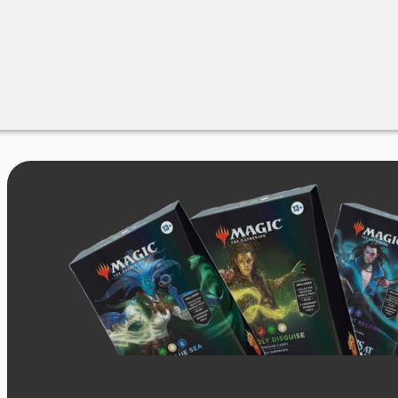
Merchandise
Sales %
Blog