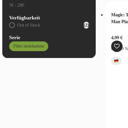
5€ - 28€
Magic: T
Verfügbarkeit
Man Pla
Allgemein - Verfügbarkeit
Out of Stock
(2)
Serie
4,99
€
Filter zurücksetzen
inkl. 19 