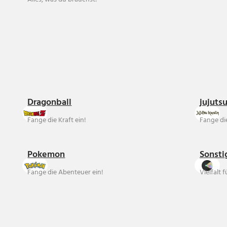
Dragonball
jujuts
Fange die Kraft ein!
Fange die
Pokemon
Sonsti
Fange die Abenteuer ein!
Vielfalt 