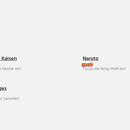
u Kaisen
Naruto
 Geister ein!
Fange die Ninja-Welt ein!
ges
für Sammler!