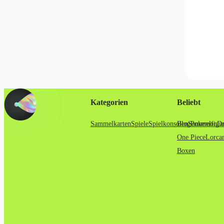
Kategorien
Beliebt
Sammelkarten
Spiele
Spielkonsolen
Blog
Sammelfigu
Pokemon
Dr
One Piece
Lorca
Boxen