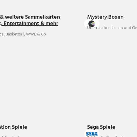
& weitere Sammelkarten
Mystery Boxen
t, Entertainment & mehr
Überraschen lassen und Ge
ga, Basketball, WWE & Co
ation Spiele
Sega Spiele