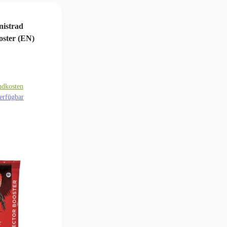
nistrad
oster (EN)
ndkosten
erfügbar