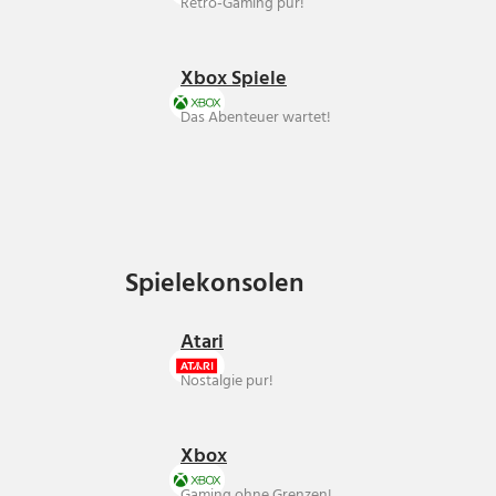
Retro-Gaming pur!
Xbox Spiele
Das Abenteuer wartet!
Spielekonsolen
Spielekonsolen
Atari
Nostalgie pur!
Xbox
Gaming ohne Grenzen!