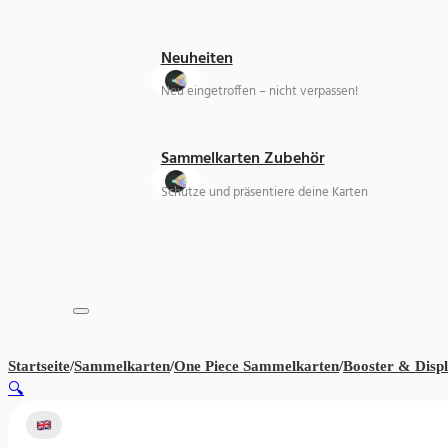
Neuheiten
Neu eingetroffen – nicht verpassen!
Sammelkarten Zubehör
Schütze und präsentiere deine Karten
Startseite
/
Sammelkarten
/
One Piece Sammelkarten
/
Booster & Disp
🔍