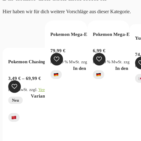
Hier haben wir für dich weitere Vorschläge aus dieser Kategorie.
 PSA 7
Pokemon Mega-Entwicklung Dunkelnacht T
Pokemon Mega-Entwick
Yu
025 Legendary Collection – Hobby Box
79,99
€
6,99
€
74
Pokemon Chasing Glory Together Chinese
StG.)
zzgl.
Versandkosten
inkl. 19 % MwSt.
zzgl.
Versandkosten
inkl. 19 % MwSt.
zzgl.
Vers
ink
In den Warenkorb
In den War
zgl.
Versandkosten
verfügbar
3,49
€
–
69,99
€
inkl. MwSt.
zzgl.
Versandkosten
Dieses
Variante wählen
Neu
Produkt
weist
mehrere
Varianten
auf.
Die