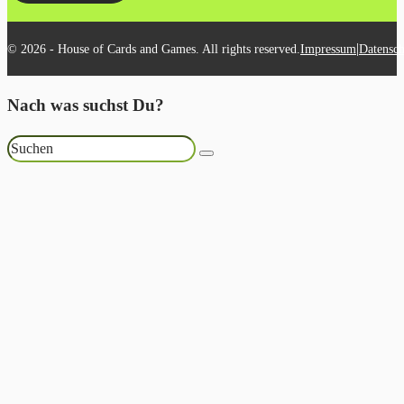
|
© 2026 - House of Cards and Games. All rights reserved.
Impressum
Datensch
Nach was suchst Du?
Suchen