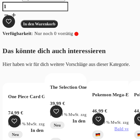
Pokemon
Gem
Pack
In den Warenkorb
Vol.
Nur noch 0 vorrätig
3
Menge
Das könnte dich auch interessieren
Hier haben wir für dich weitere Vorschläge aus dieser Kategorie.
The Selection One Piece Wanted Bag
 BGS 8.5
Pokemon Mega-Entwick
Po
One Piece Card Game Legacy of the Master OPC12 Display Chi
025 Legendary Collection – Hobby Box
39,99
€
46,99
€
44
74,99
€
inkl. 19 % MwSt.
zzgl.
Versandkosten
In den Warenkorb
StG.)
zzgl.
Versandkosten
inkl. 19 % MwSt.
zzgl.
Vers
ink
inkl. 19 % MwSt.
zzgl.
Versandkosten
Neu
Bald verfügb
zgl.
Versandkosten
In den Warenkorb
Neu
verfügbar