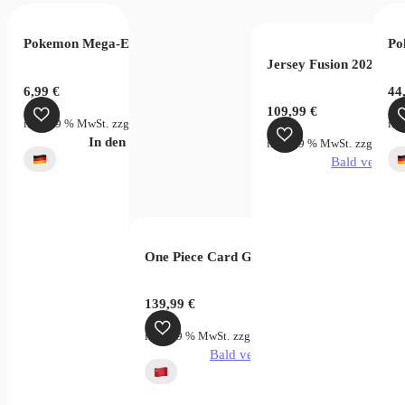
 Game Memorial Collection EB01 (JP)
Pokemon Mega-Entwicklung Dunkelnacht Booster
Po
Jersey Fusion 2025 Le
€
6,99
€
44
109,99
€
rsandkosten
inkl. 19 % MwSt.
zzgl.
Versandkosten
ink
verfügbar
In den Warenkorb
inkl. 19 % MwSt.
zzgl.
Vers
Bald verfügb
One Piece Card Game Carrying on his Will
139,99
€
inkl. 19 % MwSt.
zzgl.
Versandkosten
Bald verfügbar