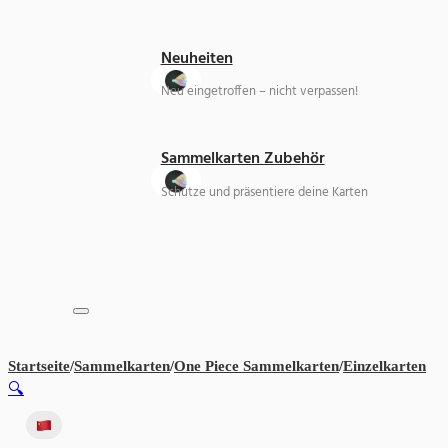
Neuheiten
Neu eingetroffen – nicht verpassen!
Sammelkarten Zubehör
Schütze und präsentiere deine Karten
Startseite
/
Sammelkarten
/
One Piece Sammelkarten
/
Einzelkarten
On
🔍