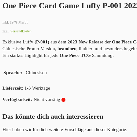
One Piece Card Game Luffy P-001 20
inkl. 19 % MwSt.
zzgl.
Versandkosten
Exklusive Luffy
(P-001)
aus dem
2023 New
Release der
One Piece 
Chinesische Promo-Version,
brandneu
, limitiert und besonders begeh
Ein starkes Highlight für jede
One Piece TCG
Sammlung.
Sprache
Chinesisch
Lieferzeit:
1-3 Werktage
Nicht vorrätig
Das könnte dich auch interessieren
Hier haben wir für dich weitere Vorschläge aus dieser Kategorie.