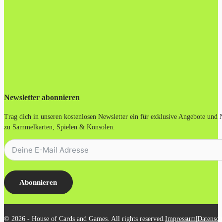
Newsletter abonnieren
Trag dich in unseren kostenlosen Newsletter ein für exklusive Angebote und
zu Sammelkarten, Spielen & Konsolen.
Abonnieren
|
© 2026 - House of Cards and Games. All rights reserved.
Impressum
Datensch