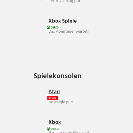
Retro-Gaming pur!
Xbox Spiele
Das Abenteuer wartet!
Spielekonsolen
Spielekonsolen
Atari
Nostalgie pur!
Xbox
Gaming ohne Grenzen!