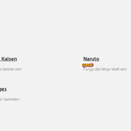
u Kaisen
Naruto
 Geister ein!
Fange die Ninja-Welt ein!
ges
für Sammler!