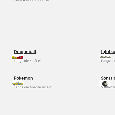
Dragonball
jujuts
Fange die Kraft ein!
Fange die
Pokemon
Sonsti
Fange die Abenteuer ein!
Vielfalt 