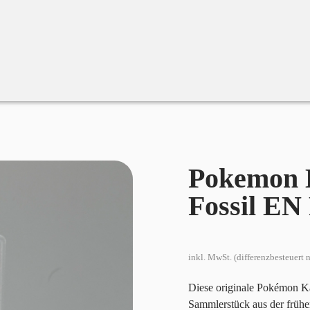
okemon Kabutops Holo – Fossil EN PSA 7
Pokemon 
Fossil EN
inkl. MwSt. (differenzbesteuert
Diese originale Pokémon Ka
Sammlerstück aus der frühe