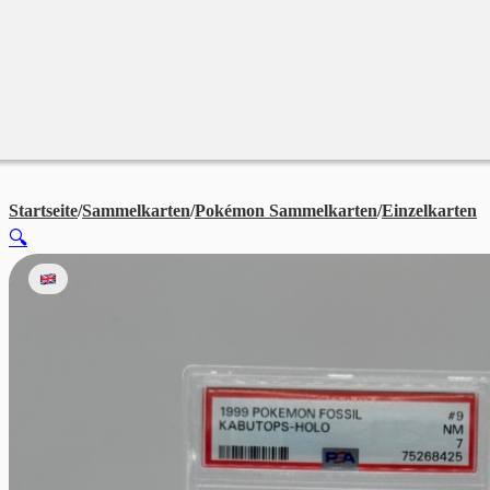
Merchandise
Sales %
Blog
Startseite
/
Sammelkarten
/
Pokémon Sammelkarten
/
Einzelkarten
P
🔍