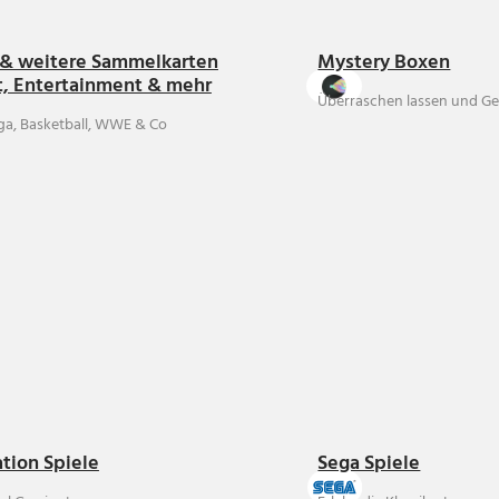
& weitere Sammelkarten
Mystery Boxen
t, Entertainment & mehr
Überraschen lassen und Ge
ga, Basketball, WWE & Co
ation Spiele
Sega Spiele