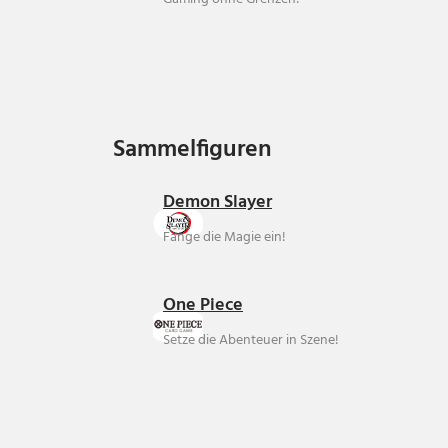
Sammelfiguren
Sammelfiguren
Demon Slayer
Fange die Magie ein!
One Piece
Setze die Abenteuer in Szene!
Über uns
Ankauf