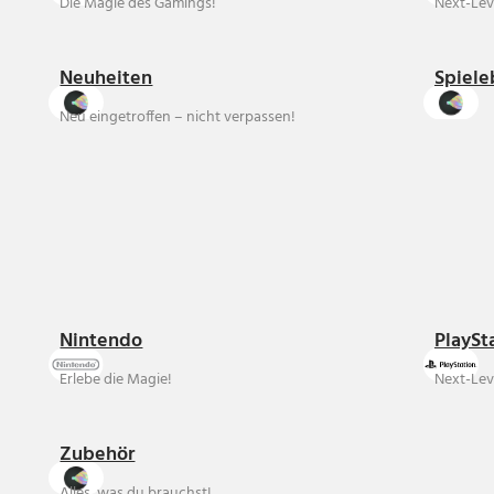
Die Magie des Gamings!
Next-Lev
Neuheiten
Spiele
Neu eingetroffen – nicht verpassen!
Nintendo
PlaySt
Erlebe die Magie!
Next-Lev
Zubehör
Alles, was du brauchst!