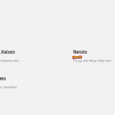
u Kaisen
Naruto
 Geister ein!
Fange die Ninja-Welt ein!
ges
für Sammler!