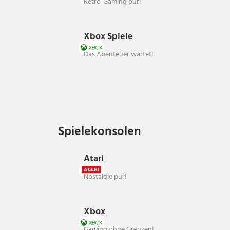
Retro-Gaming pur!
Xbox Spiele
Das Abenteuer wartet!
Spielekonsolen
Spielekonsolen
Atari
Nostalgie pur!
Xbox
Gaming ohne Grenzen!