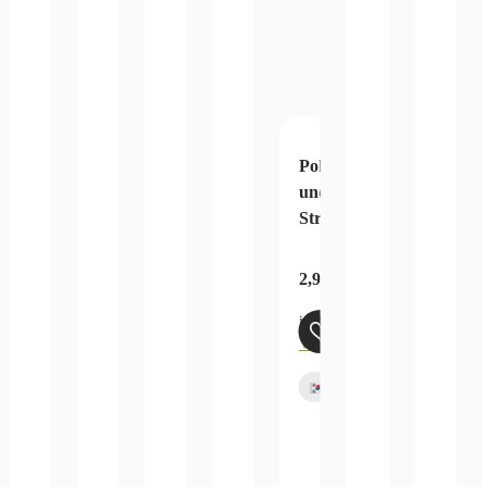
Pokemon Schwert
und Schild Blue Sky
Stream
2,99
€
–
74,99
€
inkl. MwSt.
zzgl.
Versandkosten
Bald
verfügbar