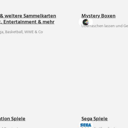
& weitere Sammelkarten
Mystery Boxen
t, Entertainment & mehr
Überraschen lassen und Ge
ga, Basketball, WWE & Co
ation Spiele
Sega Spiele