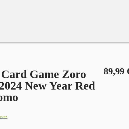
 Promo
89,99
e Card Game Zoro
2024 New Year Red
romo
osten