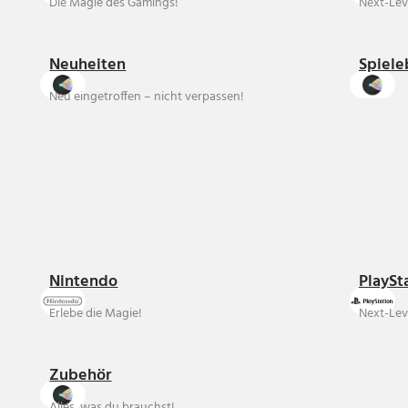
Die Magie des Gamings!
Next-Lev
Neuheiten
Spiele
Neu eingetroffen – nicht verpassen!
Nintendo
PlaySt
Erlebe die Magie!
Next-Lev
Zubehör
Alles, was du brauchst!