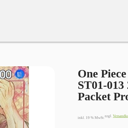
ne Piece Card Game Zoro ST01-013 2024 New Year Red Packet
One Piec
ST01-013 
Packet P
zzgl.
Versandk
inkl. 19 % MwSt.