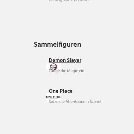
Sammelfiguren
Sammelfiguren
Demon Slayer
Fange die Magie ein!
One Piece
Setze die Abenteuer in Szene!
Über uns
Ankauf