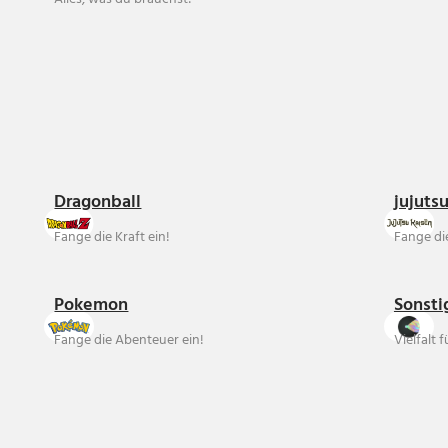
Dragonball
jujuts
Fange die Kraft ein!
Fange die
Pokemon
Sonsti
Fange die Abenteuer ein!
Vielfalt 