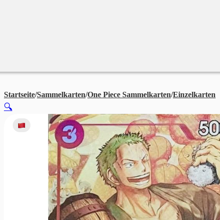
Merchandise
Sales %
Blog
Startseite
/
Sammelkarten
/
One Piece Sammelkarten
/
Einzelkarten
O
🔍