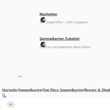
Neuheiten
Neu eingetroffen – nicht verpassen!
Sammelkarten Zubehör
Schütze und präsentiere deine Karten
Startseite
/
Sammelkarten
/
One Piece Sammelkarten
/
Booster & Disp
🔍