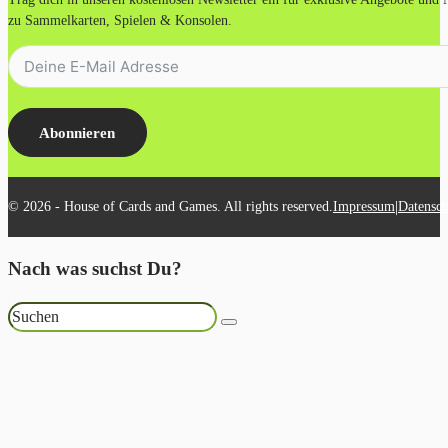
zu Sammelkarten, Spielen & Konsolen.
Abonnieren
|
© 2026 - House of Cards and Games. All rights reserved.
Impressum
Datensch
Nach was suchst Du?
Suchen