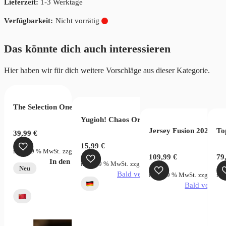
Lieferzeit:
1-3 Werktage
Nicht vorrätig
Das könnte dich auch interessieren
Hier haben wir für dich weitere Vorschläge aus dieser Kategorie.
The Selection One Piece Wanted Bag
lektion
Yugioh! Chaos Origins 3 Booster Pack Tuc
Jersey Fusion 2025 Le
To
39,99
€
15,99
€
inkl. 19 % MwSt.
zzgl.
Versandkosten
109,99
€
79
In den Warenkorb
inkl. 19 % MwSt.
zzgl.
Versandkosten
Neu
Bald verfügbar
inkl. 19 % MwSt.
zzgl.
Vers
ink
Bald verfügb
 und Schild Blue Sky Stream