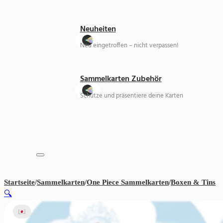
Neuheiten
Neu eingetroffen – nicht verpassen!
Sammelkarten Zubehör
Schütze und präsentiere deine Karten
Startseite
/
Sammelkarten
/
One Piece Sammelkarten
/
Boxen & Tins
On
🔍