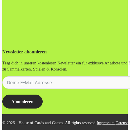
Newsletter abonnieren
Trag dich in unseren kostenlosen Newsletter ein für exklusive Angebote und
zu Sammelkarten, Spielen & Konsolen.
Abonnieren
|
© 2026 - House of Cards and Games. All rights reserved.
Impressum
Datensch