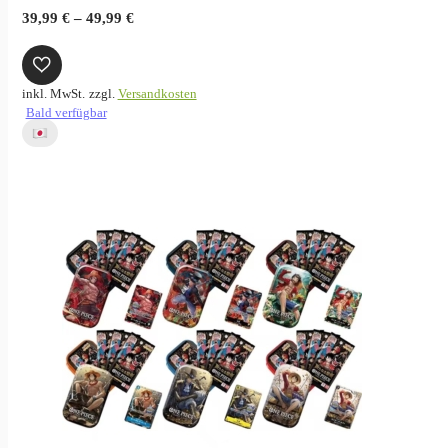
39,99
€
–
49,99
€
inkl. MwSt.
zzgl.
Versandkosten
Bald verfügbar