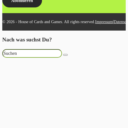
Abonnieren
|
© 2026 - House of Cards and Games. All rights reserved.
Impressum
Datensch
Nach was suchst Du?
Suchen