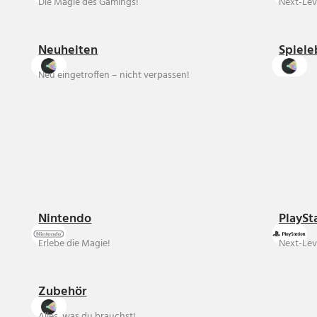
Die Magie des Gamings!
Next-Lev
Neuheiten
Spiele
Neu eingetroffen – nicht verpassen!
Nintendo
PlaySt
Erlebe die Magie!
Next-Lev
Zubehör
Alles, was du brauchst!