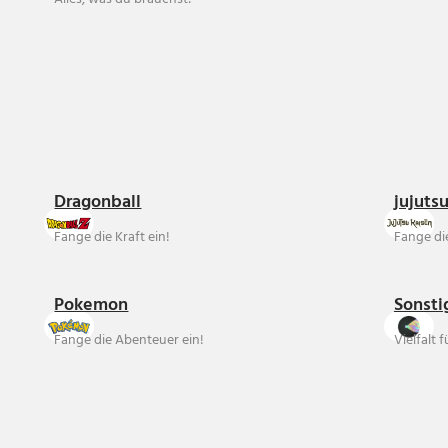
Dragonball
jujuts
Fange die Kraft ein!
Fange die
Pokemon
Sonsti
Fange die Abenteuer ein!
Vielfalt 