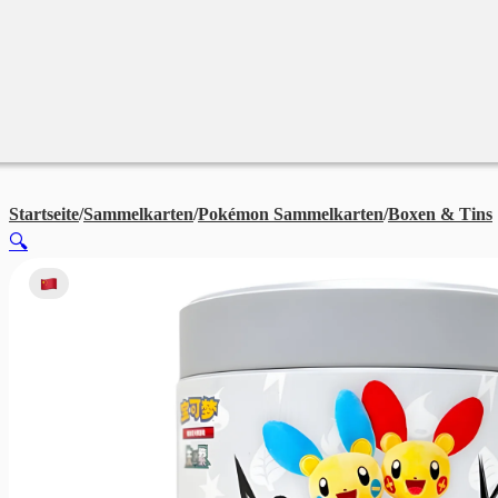
Merchandise
Sales %
Blog
Startseite
/
Sammelkarten
/
Pokémon Sammelkarten
/
Boxen & Tins
🔍