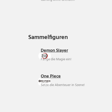
Sammelfiguren
Sammelfiguren
Demon Slayer
Fange die Magie ein!
One Piece
Setze die Abenteuer in Szene!
Über uns
Ankauf