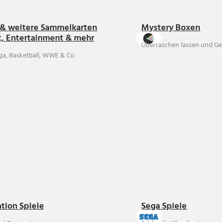
& weitere Sammelkarten
Mystery Boxen
t, Entertainment & mehr
Überraschen lassen und Ge
ga, Basketball, WWE & Co
ation Spiele
Sega Spiele