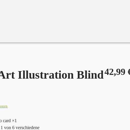
42,99
rt Illustration Blind
osten
lo card ×1
 1 von 6 verschiedene