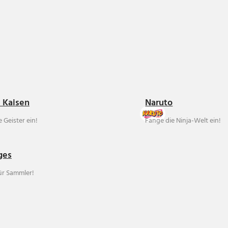
u Kaisen
Naruto
 Geister ein!
Fange die Ninja-Welt ein!
ges
für Sammler!