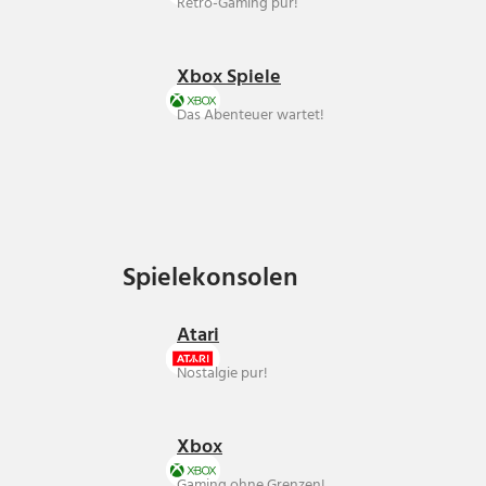
Retro-Gaming pur!
Xbox Spiele
Das Abenteuer wartet!
Spielekonsolen
Spielekonsolen
Atari
Nostalgie pur!
Xbox
Gaming ohne Grenzen!