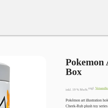
Pokemon Art Illustration Blind Box
Pokemon A
Box
zzgl.
Versandk
inkl. 19 % MwSt.
Pokémon art illustration ho
Cheek-Rub plush toy series