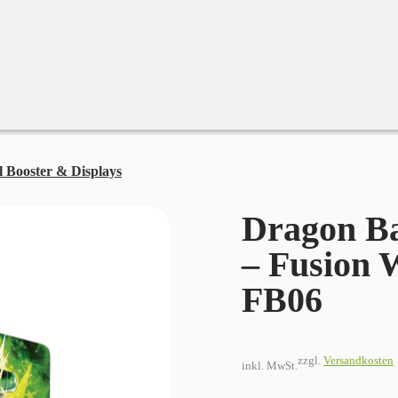
 Booster & Displays
Dragon Ball Super Card Game – Fusion Worl
Dragon B
– Fusion 
FB06
zzgl.
Versandkosten
inkl. MwSt.