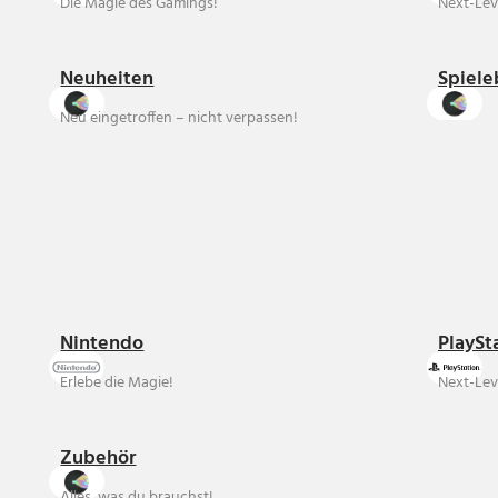
Die Magie des Gamings!
Next-Lev
Neuheiten
Spiele
Neu eingetroffen – nicht verpassen!
Nintendo
PlaySt
Erlebe die Magie!
Next-Lev
Zubehör
Alles, was du brauchst!