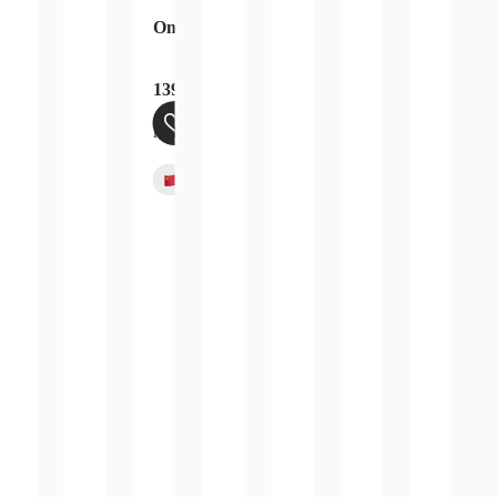
 his Will Booster Display OPC13
One Piece Card Game Carrying on his Will 
139,99
€
inkl. 19 % MwSt.
zzgl.
Versandkosten
Bald verfügbar