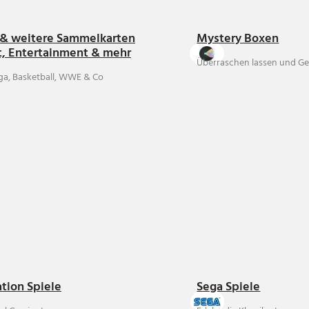
& weitere Sammelkarten
Mystery Boxen
t, Entertainment & mehr
Überraschen lassen und Ge
ga, Basketball, WWE & Co
ation Spiele
Sega Spiele