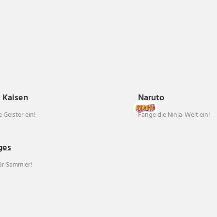
u Kaisen
Naruto
 Geister ein!
Fange die Ninja-Welt ein!
ges
für Sammler!