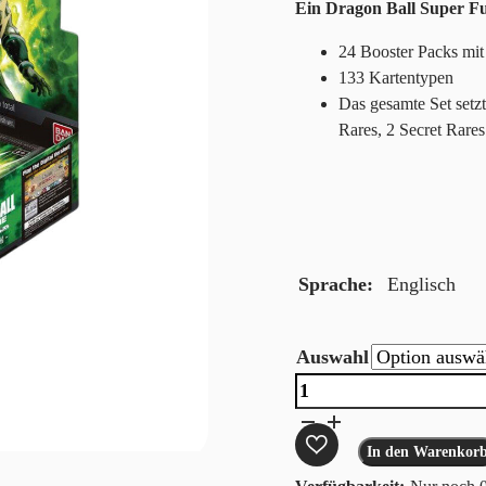
Ein Dragon Ball Super Fus
24 Booster Packs mit 
133 Kartentypen
Das gesamte Set set
Rares, 2 Secret Rare
Sprache
Englisch
Auswahl
Dragon
Ball
Super
In den Warenkor
Card