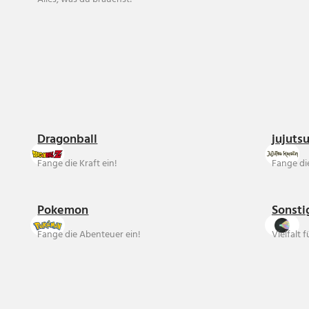
Dragonball
jujuts
Fange die Kraft ein!
Fange die
Pokemon
Sonsti
Fange die Abenteuer ein!
Vielfalt 