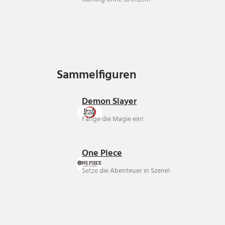
Sammelfiguren
Sammelfiguren
Demon Slayer
Fange die Magie ein!
One Piece
Setze die Abenteuer in Szene!
Über uns
Ankauf