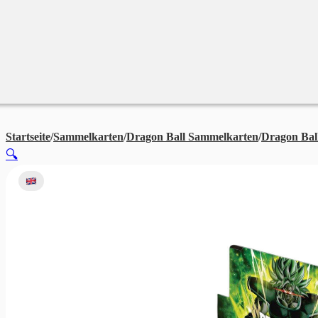
Merchandise
Sales %
Blog
Startseite
/
Sammelkarten
/
Dragon Ball Sammelkarten
/
Dragon Ball
🔍