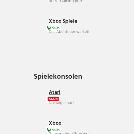
Retro-Gaming pur!
Xbox Spiele
Das Abenteuer wartet!
Spielekonsolen
Spielekonsolen
Atari
Nostalgie pur!
Xbox
Gaming ohne Grenzen!