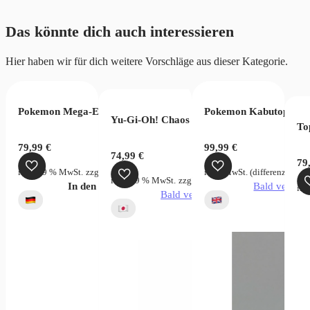
Das könnte dich auch interessieren
Hier haben wir für dich weitere Vorschläge aus dieser Kategorie.
ection EB01 (JP)
oms of Intrigue OP04 (JP)
Pokemon Mega-Entwicklung Dunkelnacht Top Trainer Box
Pokemon Kabutops Hol
Yu-Gi-Oh! Chaos Origins Japanisch
To
79,99
€
99,99
€
74,99
€
79
rsandkosten
inkl. 19 % MwSt.
zzgl.
Versandkosten
inkl. MwSt. (differenzbeste
inkl. 19 % MwSt.
zzgl.
Versandkosten
verfügbar
In den Warenkorb
Bald verfügb
ink
Bald verfügbar