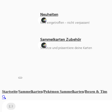
Neuheiten
Neu eingetroffen – nicht verpassen!
Sammelkarten Zubehör
Schütze und präsentiere deine Karten
Startseite
/
Sammelkarten
/
Pokémon Sammelkarten
/
Boxen & Tins
Po
🔍