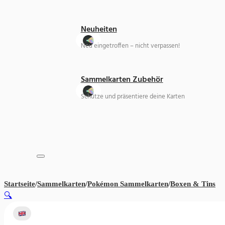
Neuheiten
Neu eingetroffen – nicht verpassen!
Sammelkarten Zubehör
Schütze und präsentiere deine Karten
Startseite
/
Sammelkarten
/
Pokémon Sammelkarten
/
Boxen & Tins
Po
🔍