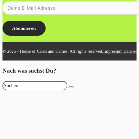
Abonnieren
|
© 2026 - House of Cards and Games. All rights reserved.
Impressum
Datensch
Nach was suchst Du?
Suchen