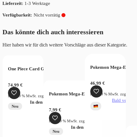
Lieferzeit:
1-3 Werktage
Nicht vorrätig
Das könnte dich auch interessieren
Hier haben wir für dich weitere Vorschläge aus dieser Kategorie.
 PSA 7
Pokemon Mega-Entwick
One Piece Card Game Legacy of the Master OPC12 Display Chi
ck Vol. 3
46,99
€
74,99
€
Pokemon Mega-Evolution Pitch Black Sleev
StG.)
zzgl.
Versandkosten
inkl. 19 % MwSt.
zzgl.
Vers
inkl. 19 % MwSt.
zzgl.
Versandkosten
rsandkosten
Bald verfügb
In den Warenkorb
verfügbar
Neu
7,99
€
inkl. 19 % MwSt.
zzgl.
Versandkosten
In den Warenkorb
Neu