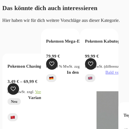
Das könnte dich auch interessieren
Hier haben wir für dich weitere Vorschläge aus dieser Kategorie.
ucario Figuren-Kollektion
Pokemon Mega-Entwicklung Dunkelnacht T
Pokemon Kabutops Hol
ction – Hobby Box
79,99
€
99,99
€
Pokemon Chasing Glory Together Chinese
zgl.
Versandkosten
inkl. 19 % MwSt.
zzgl.
Versandkosten
inkl. MwSt. (differenzbeste
verfügbar
In den Warenkorb
Bald verfügb
3,49
€
–
69,99
€
inkl. MwSt.
zzgl.
Versandkosten
Dieses
Variante wählen
Neu
Produkt
weist
To
mehrere
Varianten
auf.