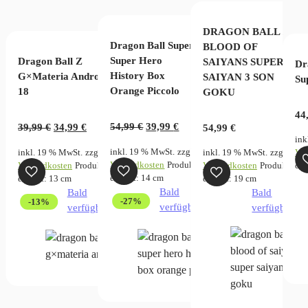
licher
ktueller
reis
kt enthält: 12
zgl.
Versandkosten
cm
Produkt enthält: 13
cm
DRAGON BALL Z
st:
verfügbar
Dragon Ball Super
BLOOD OF
9,99 €.
Super Hero
Dragon Ball Z
SAIYANS SUPER
Dr
History Box
G×Materia Android
SAIYAN 3 SON
Su
Orange Piccolo
18
GOKU
44
Ursprünglicher
Aktueller
Ursprünglicher
Aktueller
54,99
€
39,99
€
39,99
€
34,99
€
54,99
€
ink
Preis
Preis
Preis
Preis
inkl. 19 % MwSt.
zzgl.
inkl. 19 % MwSt.
zzgl.
inkl. 19 % MwSt.
zzgl.
Ver
war:
ist:
war:
ist:
Versandkosten
Produkt
Versandkosten
Produkt
Versandkosten
Produkt
cm
54,99 €
39,99 €.
39,99 €
34,99 €.
enthält: 14
cm
enthält: 13
cm
enthält: 19
cm
Bald
Bald
Bald
-27%
-13%
verfügbar
verfügbar
verfügbar