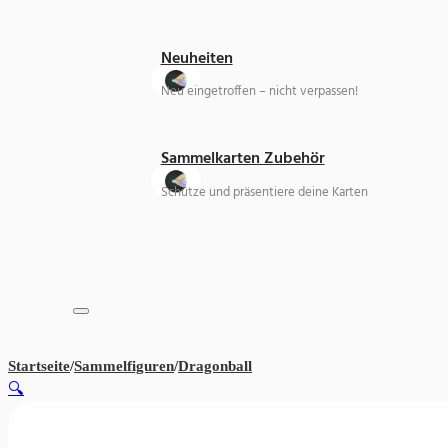
Neuheiten
Neu eingetroffen – nicht verpassen!
Sammelkarten Zubehör
Schütze und präsentiere deine Karten
Startseite
/
Sammelfiguren
/
Dragonball
Son Gohan – Dragon Ball Z – 
🔍