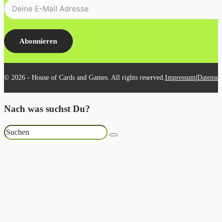
Abonnieren
|
© 2026 - House of Cards and Games. All rights reserved.
Impressum
Datensch
Nach was suchst Du?
Suchen