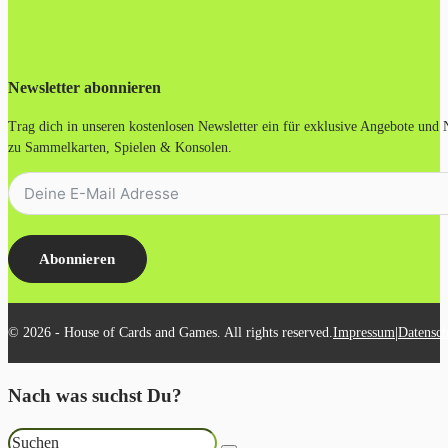
Newsletter abonnieren
Trag dich in unseren kostenlosen Newsletter ein für exklusive Angebote und
zu Sammelkarten, Spielen & Konsolen.
Abonnieren
|
© 2026 - House of Cards and Games. All rights reserved.
Impressum
Datensch
Nach was suchst Du?
Suchen