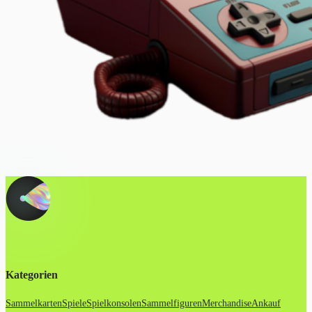
Kategorien
Sammelkarten
Spiele
Spielkonsolen
Sammelfiguren
Merchandise
Ankauf