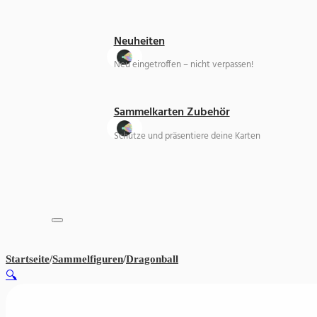
Neuheiten
Neu eingetroffen – nicht verpassen!
Sammelkarten Zubehör
Schütze und präsentiere deine Karten
Startseite
/
Sammelfiguren
/
Dragonball
Son Gohan – Dragon Ball Z – 
🔍