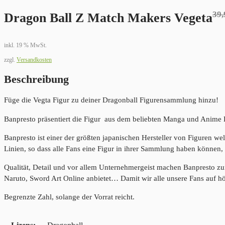
39
Ur
Ak
Dragon Ball Z Match Makers Vegeta
Pr
Pr
inkl. 19 % MwSt.
wa
ist
zzgl.
Versandkosten
39
34
Beschreibung
Füge die Vegta Figur zu deiner Dragonball Figurensammlung hinzu!
Banpresto präsentiert die Figur aus dem beliebten Manga und Anime 
Banpresto ist einer der größten japanischen Hersteller von Figuren we
Linien, so dass alle Fans eine Figur in ihrer Sammlung haben können, 
Qualität, Detail und vor allem Unternehmergeist machen Banpresto z
Naruto, Sword Art Online anbietet… Damit wir alle unsere Fans auf h
Begrenzte Zahl, solange der Vorrat reicht.