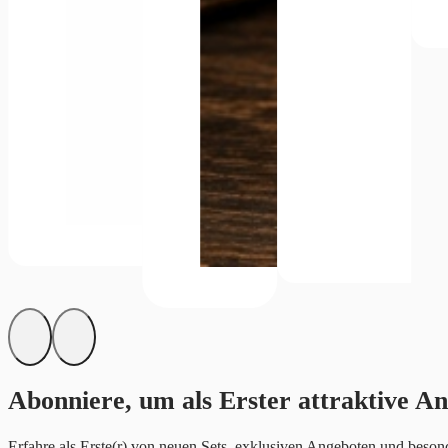
Abonniere, um als Erster attraktive An
Erfahre als Erste(r) von neuen Sets, exklusiven Angeboten und besond