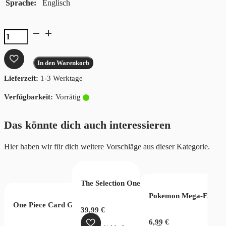
Sprache
Englisch
The
Selection
One
In den Warenkorb
Piece
Lieferzeit:
1-3 Werktage
Raw
Card
Vorrätig
Box
Englisch
Das könnte dich auch interessieren
Menge
Hier haben wir für dich weitere Vorschläge aus dieser Kategorie.
The Selection One Piece Wanted Bag
Pokemon Mega-Entwick
ck Vol. 3
One Piece Card Game Two Legends OPC08 Display Chinese
ction – Hobby Box
39,99
€
6,99
€