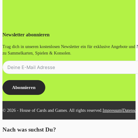
Newsletter abonnieren
Trag dich in unseren kostenlosen Newsletter ein für exklusive Angebote und
zu Sammelkarten, Spielen & Konsolen.
Abonnieren
|
© 2026 - House of Cards and Games. All rights reserved.
Impressum
Datensch
Nach was suchst Du?