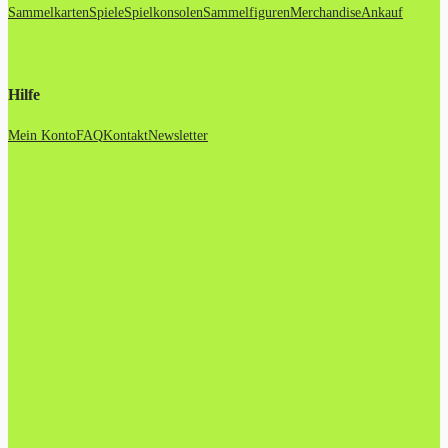
Sammelkarten
Spiele
Spielkonsolen
Sammelfiguren
Merchandise
Ankauf
Hilfe
Mein Konto
FAQ
Kontakt
Newsletter