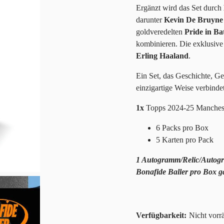
Ergänzt wird das Set durch
darunter
Kevin De Bruyne
goldveredelten
Pride in Ba
kombinieren. Die exklusiv
Erling Haaland
.
Ein Set, das Geschichte, G
einzigartige Weise verbindet
1x
Topps 2024-25 Manchest
6 Packs pro Box
5 Karten pro Pack
1 Autogramm/Relic/Autogram
Bonafide Baller pro Box ga
Nicht vorrä