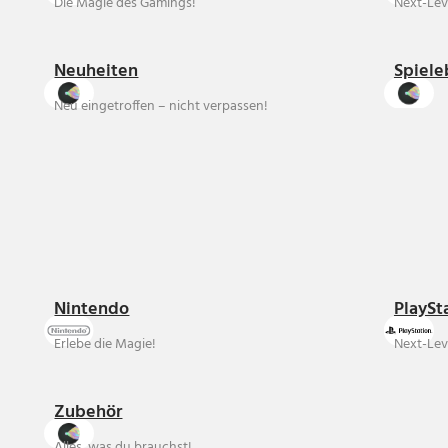
Die Magie des Gamings!
Next-Lev
Neuheiten
Spiele
Neu eingetroffen – nicht verpassen!
Nintendo
PlaySt
Erlebe die Magie!
Next-Lev
Zubehör
Alles, was du brauchst!