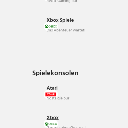
Retro-Gaming pur!
Xbox Spiele
Das Abenteuer wartet!
Spielekonsolen
Spielekonsolen
Atari
Nostalgie pur!
Xbox
Gaming ohne Grenzen!