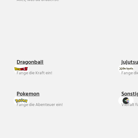
Dragonball
jujuts
Fange die Kraft ein!
Fange die
Pokemon
Sonsti
Fange die Abenteuer ein!
Vielfalt 