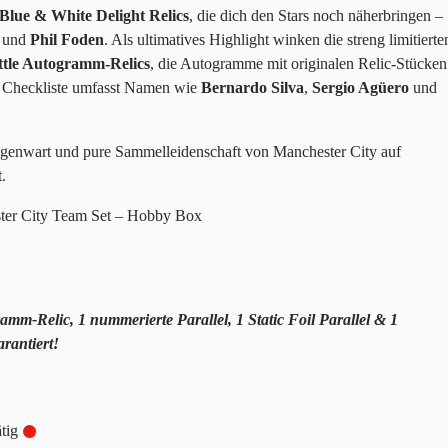
Blue & White Delight Relics
, die dich den Stars noch näherbringen –
und
Phil Foden
. Als ultimatives Highlight winken die streng limitierte
ttle Autogramm-Relics
, die Autogramme mit originalen Relic-Stücken
e Checkliste umfasst Namen wie
Bernardo Silva
,
Sergio Agüero
und
egenwart und pure Sammelleidenschaft von Manchester City auf
.
er City Team Set – Hobby Box
m-Relic, 1 nummerierte Parallel, 1 Static Foil Parallel & 1
rantiert!
tig