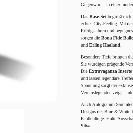
Gegenwart – in einer modern
Das
Base-Set
begrüßt dich 
echtes City-Feeling. Mit d
Erfolgsjahren und begegnest
sorgen die
Bona Fide Ball
und
Erling Haaland
.
Besondere Tiefe bringen di
Sie würdigen prägende Vere
Die
Extravaganza Inserts
und lassen legendäre Treffe
Spannung sorgt der exklus
Vereinslegenden zeigt – in
Auch Autogramm-Sammler k
Designs der Blue & White D
Fanlieblinge. Halte Aussch
Silva
.