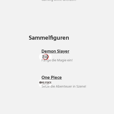
Sammelfiguren
Sammelfiguren
Demon Slayer
Fange die Magie ein!
One Piece
Setze die Abenteuer in Szene!
Über uns
Ankauf