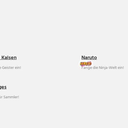
u Kaisen
Naruto
 Geister ein!
Fange die Ninja-Welt ein!
ges
für Sammler!