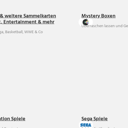
& weitere Sammelkarten
Mystery Boxen
t, Entertainment & mehr
Überraschen lassen und Ge
ga, Basketball, WWE & Co
ation Spiele
Sega Spiele