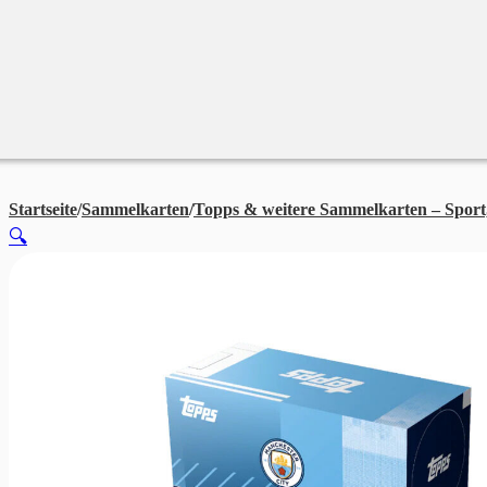
Merchandise
Sales %
Blog
Startseite
/
Sammelkarten
/
Topps & weitere Sammelkarten – Sport
🔍