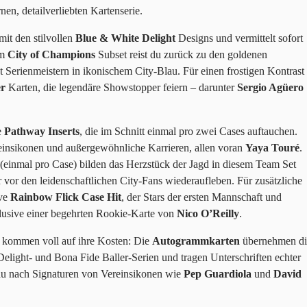
en, detailverliebten Kartenserie.
mit den stilvollen
Blue & White Delight
Designs und vermittelt sofort
em
City of Champions
Subset reist du zurück zu den goldenen
 Serienmeistern in ikonischem City-Blau. Für einen frostigen Kontrast
er
Karten, die legendäre Showstopper feiern – darunter
Sergio Agüero
e
Pathway Inserts
, die im Schnitt einmal pro zwei Cases auftauchen.
insikonen und außergewöhnliche Karrieren, allen voran
Yaya Touré
.
(einmal pro Case) bilden das Herzstück der Jagd in diesem Team Set
r vor den leidenschaftlichen City-Fans wiederaufleben. Für zusätzliche
ive
Rainbow Flick Case Hit
, der Stars der ersten Mannschaft und
klusive einer begehrten Rookie-Karte von
Nico O’Reilly
.
ommen voll auf ihre Kosten: Die
Autogrammkarten
übernehmen di
elight- und Bona Fide Baller-Serien und tragen Unterschriften echter
au nach Signaturen von Vereinsikonen wie
Pep Guardiola
und
David