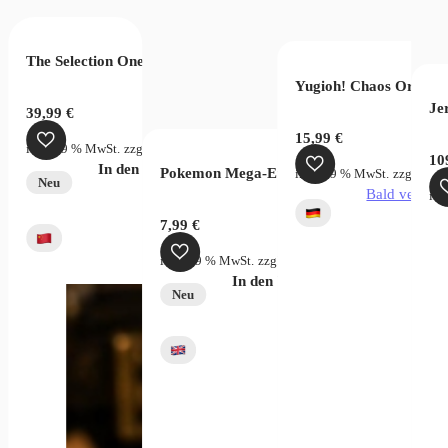
The Selection One Piece Wanted Bag
lektion
ntwicklung Booster
Yugioh! Chaos Origins
Je
39,99
€
15,99
€
inkl. 19 % MwSt.
zzgl.
Versandkosten
10
In den Warenkorb
Pokemon Mega-Evolution Pitch Black Sleev
rsandkosten
inkl. 19 % MwSt.
zzgl.
Vers
Neu
verfügbar
Bald verfügb
ink
7,99
€
inkl. 19 % MwSt.
zzgl.
Versandkosten
In den Warenkorb
Neu