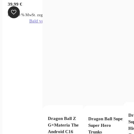
licher
ktueller
39,99
€
reis
zgl.
Versandkosten
Produkt enthält: 17
cm
inkl. 19 % MwSt.
zzgl.
Versandkosten
st:
verfügbar
Bald verfügbar
4,99 €.
Log Stories-
kt enthält: 7
cm
Dr
Dragon Ball Z
Dragon Ball Super
Su
G×Materia The
Super Hero
Hi
Android C16
Trunks