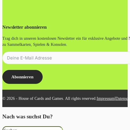
Newsletter abonnieren
Trag dich in unseren kostenlosen Newsletter ein für exklusive Angebote und
zu Sammelkarten, Spielen & Konsolen.
Abonnieren
|
© 2026 - House of Cards and Games. All rights reserved.
Impressum
Datensch
Nach was suchst Du?
Suchen